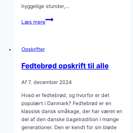
hyggelige stunder,…
Fedtebrød
Læs mere
med
hvedemel:
nemt
Opskrifter
og
hurtigt
Fedtebrød opskrift til alle
Af
7. december 2024
Hvad er fedtebrød, og hvorfor er det
populært i Danmark? Fedtebrød er en
klassisk dansk småkage, der har været en
del af den danske bagetradition i mange
generationer. Den er kendt for sin bløde