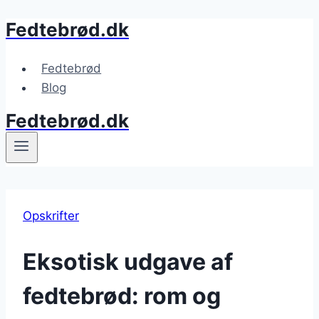
Fedtebrød.dk
Fortsæt
til
indhold
Fedtebrød
Blog
Fedtebrød.dk
Opskrifter
Eksotisk udgave af
fedtebrød: rom og