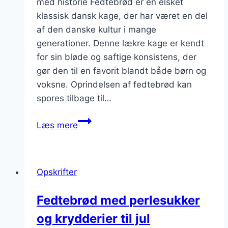
med historie Fedtebrød er en elsket
klassisk dansk kage, der har været en del
af den danske kultur i mange
generationer. Denne lækre kage er kendt
for sin bløde og saftige konsistens, der
gør den til en favorit blandt både børn og
voksne. Oprindelsen af fedtebrød kan
spores tilbage til…
Fedtebrød
Læs mere
opskrift
til
det
Opskrifter
søde
liv
Fedtebrød med perlesukker
og krydderier til jul