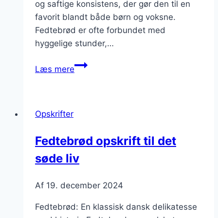
og saftige konsistens, der gør den til en
favorit blandt både børn og voksne.
Fedtebrød er ofte forbundet med
hyggelige stunder,…
Fedtebrød
Læs mere
opskrift
til
alle
Opskrifter
Fedtebrød opskrift til det
søde liv
Af
19. december 2024
Fedtebrød: En klassisk dansk delikatesse