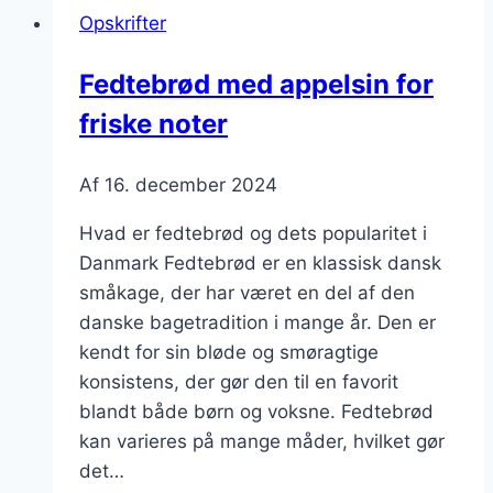
og
Opskrifter
krydderier
til
Fedtebrød med appelsin for
jul
friske noter
Af
16. december 2024
Hvad er fedtebrød og dets popularitet i
Danmark Fedtebrød er en klassisk dansk
småkage, der har været en del af den
danske bagetradition i mange år. Den er
kendt for sin bløde og smøragtige
konsistens, der gør den til en favorit
blandt både børn og voksne. Fedtebrød
kan varieres på mange måder, hvilket gør
det…