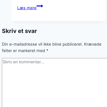
Fedtebrød
Læs mere
med
appelsin
for
Skriv et svar
friske
noter
Din e-mailadresse vil ikke blive publiceret.
Krævede
felter er markeret med
*