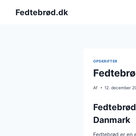
Fortsæt
Fedtebrød.dk
til
indhold
OPSKRIFTER
Fedtebrød
Af
12. december 2
Fedtebrød
Danmark
Fedtebrød er en e