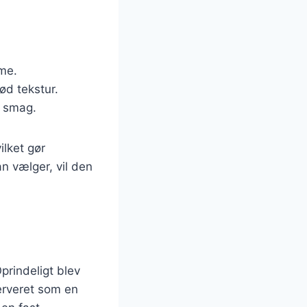
dme.
ød tekstur.
k smag.
ilket gør
n vælger, vil den
Oprindeligt blev
serveret som en