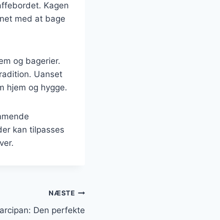
affebordet. Kagen
enet med at bage
em og bagerier.
radition. Uanset
om hjem og hygge.
kommende
der kan tilpasses
ver.
NÆSTE
rcipan: Den perfekte