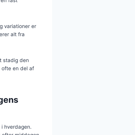
 en fast
g variationer er
rer alt fra
t stadig den
ofte en del af
agens
s i hverdagen.
t efter middagen.