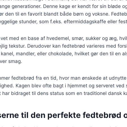
ange generationer. Denne kage er kendt for sin bløde og
ør den til en favorit blandt både børn og voksne. Fedteb
gelige stunder, som f.eks. eftermiddagskaffe eller festl
avet med en base af hvedemel, smør, sukker og æg, hvil
jlig tekstur. Derudover kan fedtebrød varieres med fors
anel, mandler, eller chokolade, hvilket gør den til en al
hver smag.
mmer fedtebrød fra en tid, hvor man ønskede at udnytte
ighed. Kagen blev ofte bagt i hjemmet og serveret ved 
et har bidraget til dens status som en traditionel dansk k
erne til den perfekte fedtebrød o