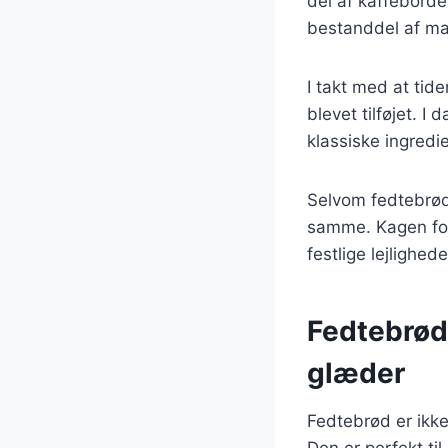
del af kaffeborde
bestanddel af m
I takt med at tide
blevet tilføjet. I
klassiske ingredi
Selvom fedtebrød
samme. Kagen for
festlige lejlighed
Fedtebrød 
glæder
Fedtebrød er ikke
Den er perfekt ti