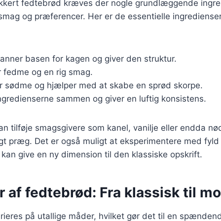
ækkert fedtebrød kræves der nogle grundlæggende ingre
 smag og præferencer. Her er de essentielle ingredienser 
Danner basen for kagen og giver den struktur.
er fedme og en rig smag.
er sødme og hjælper med at skabe en sprød skorpe.
ingredienserne sammen og giver en luftig konsistens.
 tilføje smagsgivere som kanel, vanilje eller endda nød
igt præg. Det er også muligt at eksperimentere med fyl
et kan give en ny dimension til den klassiske opskrift.
r af fedtebrød: Fra klassisk til m
ieres på utallige måder, hvilket gør det til en spænden