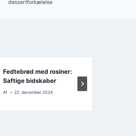
dessertforkælelse
Fedtebrød med rosiner:
Fedteb
Saftige bidskaber
og vani
Af
22. december 2024
Af
20. 