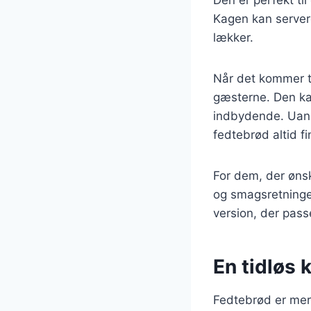
Kagen kan servere
lækker.
Når det kommer til
gæsterne. Den kan
indbydende. Uanse
fedtebrød altid f
For dem, der ønsk
og smagsretninger
version, der pass
En tidløs 
Fedtebrød er mere