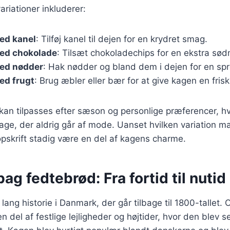
riationer inkluderer:
ed kanel
: Tilføj kanel til dejen for en krydret smag.
ed chokolade
: Tilsæt chokoladechips for en ekstra sø
ed nødder
: Hak nødder og bland dem i dejen for en spr
ed frugt
: Brug æbler eller bær for at give kagen en fris
 kan tilpasses efter sæson og personlige præferencer, hv
kage, der aldrig går af mode. Uanset hvilken variation ma
skrift stadig være en del af kagens charme.
bag fedtebrød: Fra fortid til nutid
ang historie i Danmark, der går tilbage til 1800-tallet. 
 del af festlige lejligheder og højtider, hvor den blev 