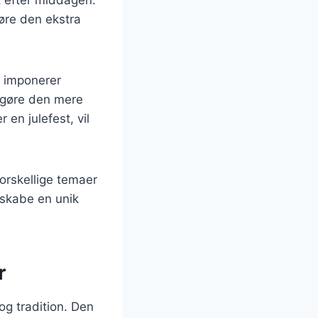
gøre den ekstra
id imponerer
t gøre den mere
 en julefest, vil
orskellige temaer
n skabe en unik
r
og tradition. Den