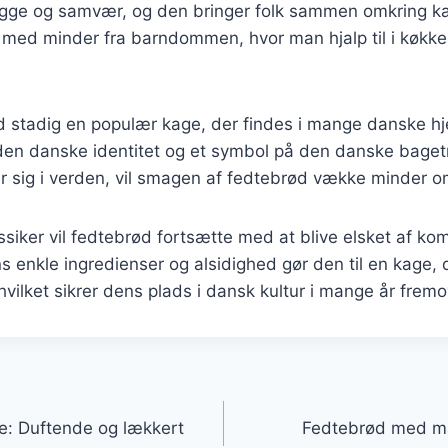
gge og samvær, og den bringer folk sammen omkring k
t med minder fra barndommen, hvor man hjalp til i køkk
d stadig en populær kage, der findes i mange danske hj
 den danske identitet og et symbol på den danske baget
r sig i verden, vil smagen af fedtebrød vække minder 
ssiker vil fedtebrød fortsætte med at blive elsket af 
s enkle ingredienser og alsidighed gør den til en kage, 
hvilket sikrer dens plads i dansk kultur i mange år fremo
gation
e: Duftende og lækkert
Fedtebrød med ma