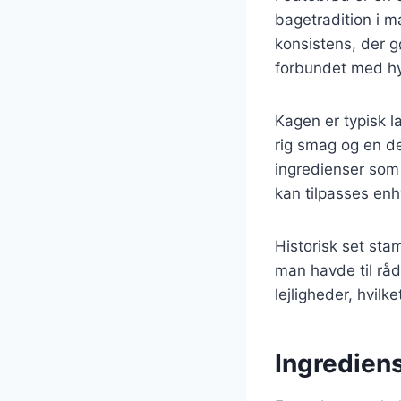
bagetradition i m
konsistens, der g
forbundet med hyg
Kagen er typisk l
rig smag og en de
ingredienser som k
kan tilpasses en
Historisk set sta
man havde til råd
lejligheder, hvilk
Ingrediens