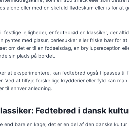
s alene eller med en skefuld flødeskum eller is for at 
 festlige lejligheder, er fedtebrød en klassiker, der alt
 pyntes med glasur, perlesukker eller friske bær for a
t om det er til en fødselsdag, en bryllupsreception eller
inde sin plads på bordet.
er at eksperimentere, kan fedtebrød også tilpasses til f
. Ved at tilføje forskellige krydderier eller fyld kan ma
er til enhver anledning.
klassiker: Fedtebrød i dansk kultu
 end bare en kage; det er en del af den danske kultur 