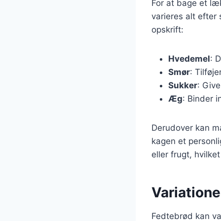
For at bage et l
varieres alt efter
opskrift:
Hvedemel
: 
Smør
: Tilføj
Sukker
: Giv
Æg
: Binder 
Derudover kan man
kagen et personl
eller frugt, hvilk
Variatione
Fedtebrød kan var