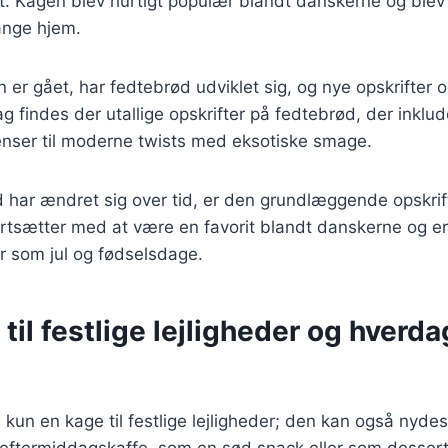
t. Kagen blev hurtigt populær blandt danskerne og blev
ange hjem.
n er gået, har fedtebrød udviklet sig, og nye opskrifter o
 dag findes der utallige opskrifter på fedtebrød, der inklude
enser til moderne twists med eksotiske smage.
 har ændret sig over tid, er den grundlæggende opskrif
tsætter med at være en favorit blandt danskerne og er 
er som jul og fødselsdage.
til festlige lejligheder og hverd
 kun en kage til festlige lejligheder; den kan også nyde
l eftermiddagskaffe, som en sød snack eller som desser