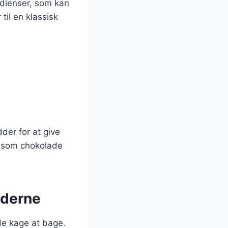
dienser, som kan
til en klassisk
der for at give
d som chokolade
oderne
de kage at bage.