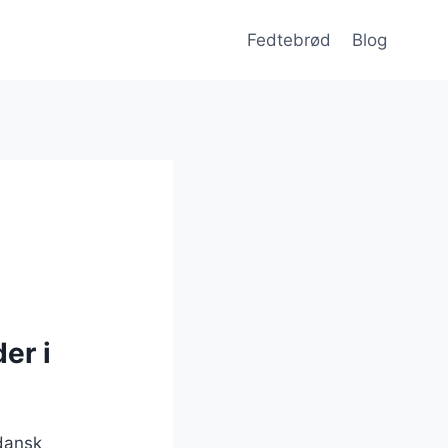
Fedtebrød
Blog
er i
 dansk