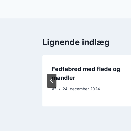
Lignende indlæg
os for
Fedtebrød med fløde og
mandler
Af
24. december 2024