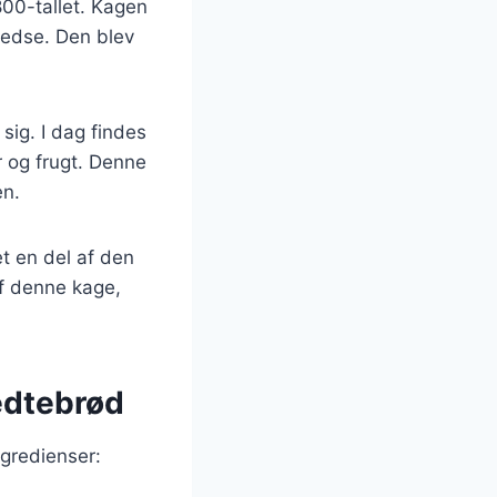
800-tallet. Kagen
redse. Den blev
sig. I dag findes
 og frugt. Denne
en.
t en del af den
f denne kage,
fedtebrød
gredienser: