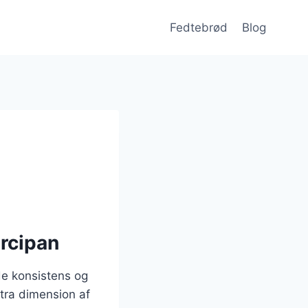
Fedtebrød
Blog
rcipan
de konsistens og
stra dimension af