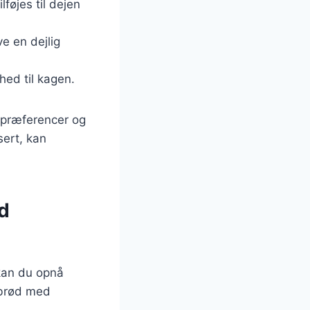
føjes til dejen
e en dejlig
hed til kagen.
gspræferencer og
sert, kan
d
kan du opnå
ebrød med