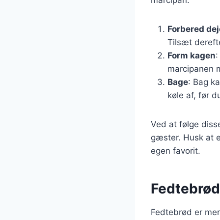
Forbered de
Tilsæt dereft
Form kagen
:
marcipanen 
Bage
: Bag k
køle af, før 
Ved at følge diss
gæster. Husk at e
egen favorit.
Fedtebrød:
Fedtebrød er mere