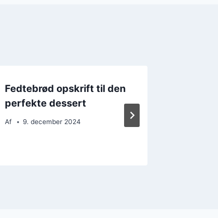
Fedtebrød opskrift til den
Fedteb
perfekte dessert
krydder
i køkke
Af
9. december 2024
Af
13. 