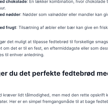
ed chokolade
: En lækker kombination, hvor chokolade til
sur.
ed nødder
: Nødder som valnødder eller mandler kan giv
ed frugt
: Tilsætning af æbler eller bær kan give en frisk
 gør det muligt at tilpasse fedtebrød til forskellige sma
et om det er til en fest, en eftermiddagste eller som des
es til enhver anledning.
er du det perfekte fedtebrød me
d kræver lidt tålmodighed, men med den rette opskrift 
tater. Her er en simpel fremgangsmåde til at bage fedt