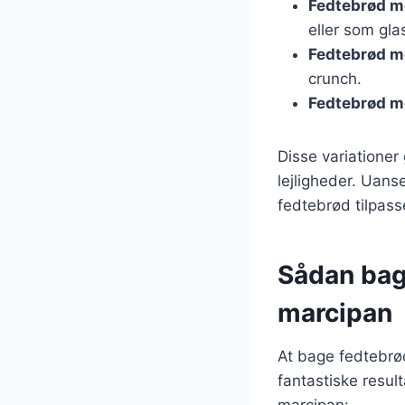
Fedtebrød m
eller som gla
Fedtebrød m
crunch.
Fedtebrød m
Disse variationer
lejligheder. Uans
fedtebrød tilpass
Sådan bag
marcipan
At bage fedtebrø
fantastiske resul
marcipan: