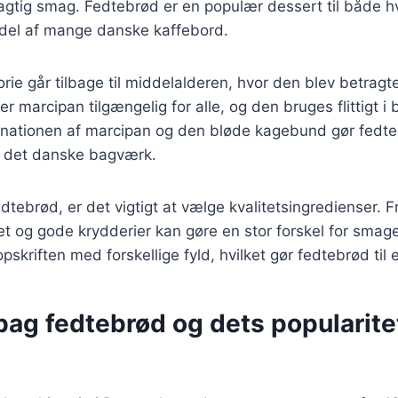
tig smag. Fedtebrød er en populær dessert til både hv
 del af mange danske kaffebord.
rie går tilbage til middelalderen, hvor den blev betrag
 er marcipan tilgængelig for alle, og den bruges flittigt 
nationen af marcipan og den bløde kagebund gør fedteb
f det danske bagværk.
tebrød, er det vigtigt at vælge kvalitetsingredienser. F
tet og gode krydderier kan gøre en stor forskel for smag
opskriften med forskellige fyld, hvilket gør fedtebrød til 
bag fedtebrød og dets popularitet