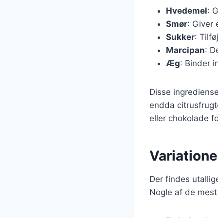
Hvedemel
: 
Smør
: Giver
Sukker
: Tilf
Marcipan
: D
Æg
: Binder 
Disse ingrediense
endda citrusfrugte
eller chokolade f
Variatione
Der findes utallig
Nogle af de mest 