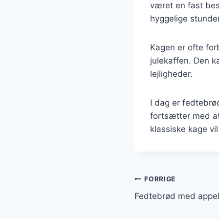
været en fast bes
hyggelige stunde
Kagen er ofte for
julekaffen. Den 
lejligheder.
I dag er fedtebr
fortsætter med at
klassiske kage vi
Indlægsnavi
FORRIGE
Fedtebrød med appel