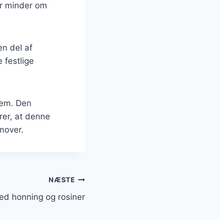
er minder om
en del af
 festlige
jem. Den
rer, at denne
mover.
NÆSTE
d honning og rosiner