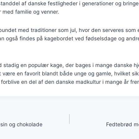
tanddel af danske festligheder i generationer og bring
r med familie og venner.
bundet med traditioner som jul, hvor den serveres som 
kan også findes på kagebordet ved fødselsdage og andre
ød stadig en populær kage, der bages i mange danske h
 være en favorit blandt både unge og gamle, hvilket sik
l forblive en del af den danske madkultur i mange år fre
gation
sin og chokolade
Fedtebrød me