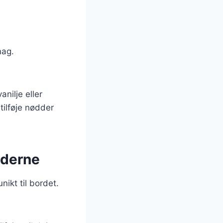
mag.
nilje eller
tilføje nødder
oderne
nikt til bordet.