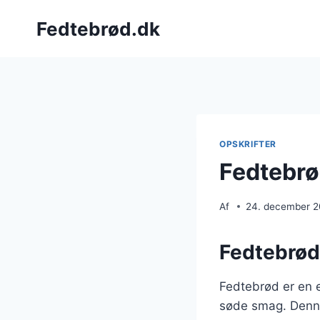
Fortsæt
Fedtebrød.dk
til
indhold
OPSKRIFTER
Fedtebrø
Af
24. december 
Fedtebrød
Fedtebrød er en e
søde smag. Denne 