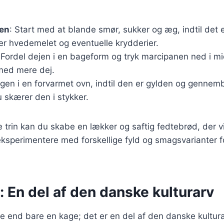
jen
: Start med at blande smør, sukker og æg, indtil det er
er hvedemelet og eventuelle krydderier.
 Fordel dejen i en bageform og tryk marcipanen ned i m
med mere dej.
agen i en forvarmet ovn, indtil den er gylden og gennem
du skærer den i stykker.
e trin kan du skabe en lækker og saftig fedtebrød, der v
ksperimentere med forskellige fyld og smagsvarianter fo
 En del af den danske kulturarv
 end bare en kage; det er en del af den danske kultura