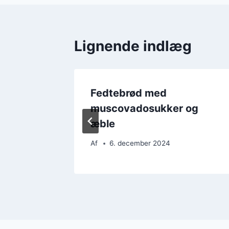
Lignende indlæg
ner i
Fedtebrød med
muscovadosukker og
æble
Af
6. december 2024