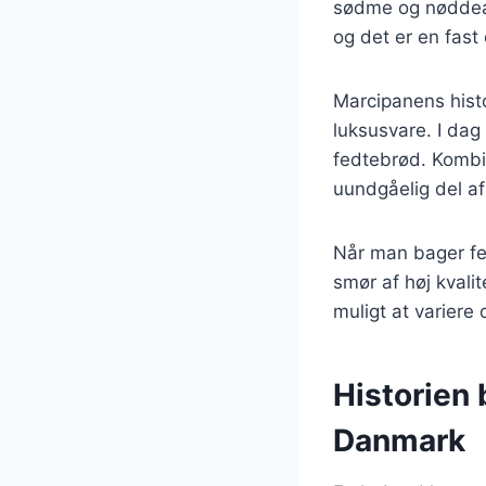
sødme og nøddeag
og det er en fast
Marcipanens histo
luksusvare. I dag
fedtebrød. Kombi
uundgåelig del a
Når man bager fed
smør af høj kvali
muligt at variere 
Historien 
Danmark