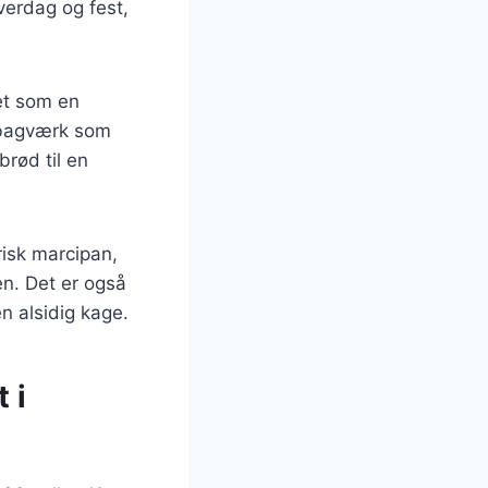
erdag og fest,
tet som en
i bagværk som
rød til en
risk marcipan,
en. Det er også
en alsidig kage.
 i