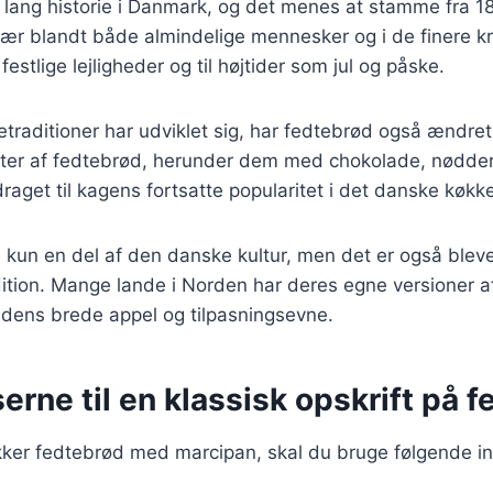
 lang historie i Danmark, og det menes at stamme fra 1
lær blandt både almindelige mennesker og i de finere k
festlige lejligheder og til højtider som jul og påske.
etraditioner har udviklet sig, har fedtebrød også ændret 
ter af fedtebrød, herunder dem med chokolade, nødder
draget til kagens fortsatte popularitet i det danske køkk
 kun en del af den danske kultur, men det er også bleve
ition. Mange lande i Norden har deres egne versioner a
 dens brede appel og tilpasningsevne.
erne til en klassisk opskrift på 
kker fedtebrød med marcipan, skal du bruge følgende in