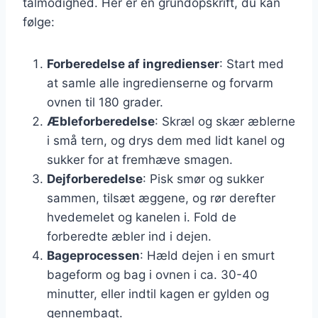
tålmodighed. Her er en grundopskrift, du kan
følge:
Forberedelse af ingredienser
: Start med
at samle alle ingredienserne og forvarm
ovnen til 180 grader.
Æbleforberedelse
: Skræl og skær æblerne
i små tern, og drys dem med lidt kanel og
sukker for at fremhæve smagen.
Dejforberedelse
: Pisk smør og sukker
sammen, tilsæt æggene, og rør derefter
hvedemelet og kanelen i. Fold de
forberedte æbler ind i dejen.
Bageprocessen
: Hæld dejen i en smurt
bageform og bag i ovnen i ca. 30-40
minutter, eller indtil kagen er gylden og
gennembagt.