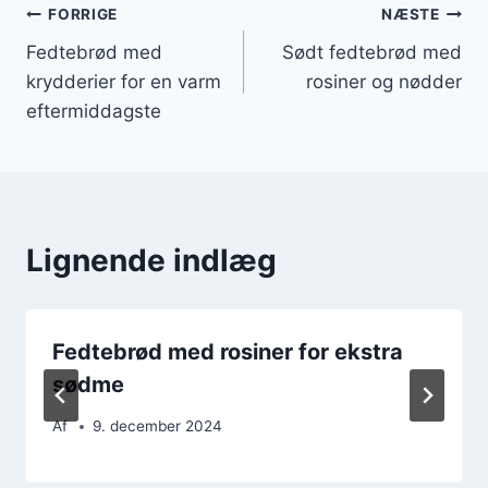
Indlægsnavigation
FORRIGE
NÆSTE
Fedtebrød med
Sødt fedtebrød med
krydderier for en varm
rosiner og nødder
eftermiddagste
Lignende indlæg
Fedtebrød med rosiner for ekstra
sødme
Af
9. december 2024