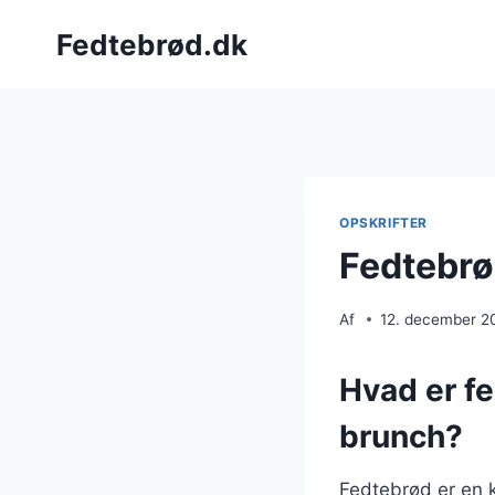
Fortsæt
Fedtebrød.dk
til
indhold
OPSKRIFTER
Fedtebrø
Af
12. december 2
Hvad er fe
brunch?
Fedtebrød er en k