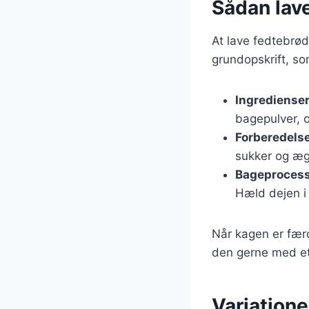
Sådan lav
At lave fedtebrød
grundopskrift, so
Ingrediense
bagepulver, o
Forberedels
sukker og æg
Bageproces
Hæld dejen i
Når kagen er færd
den gerne med et 
Variatione