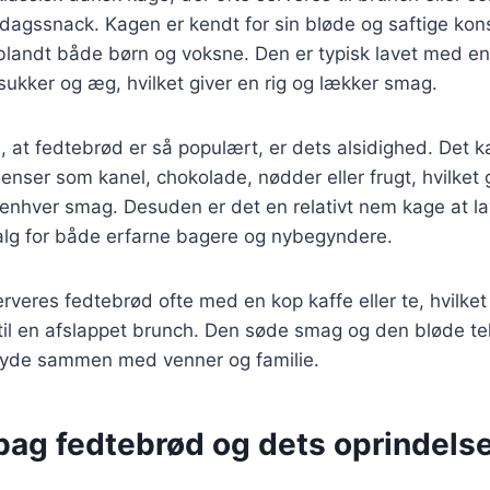
dagssnack. Kagen er kendt for sin bløde og saftige kons
t blandt både børn og voksne. Den er typisk lavet med e
ukker og æg, hvilket giver en rig og lækker smag.
l, at fedtebrød er så populært, er dets alsidighed. Det 
ienser som kanel, chokolade, nødder eller frugt, hvilket 
l enhver smag. Desuden er det en relativt nem kage at lav
 valg for både erfarne bagere og nybegyndere.
erveres fedtebrød ofte med en kop kaffe eller te, hvilket 
til en afslappet brunch. Den søde smag og den bløde teks
 nyde sammen med venner og familie.
bag fedtebrød og dets oprindelse