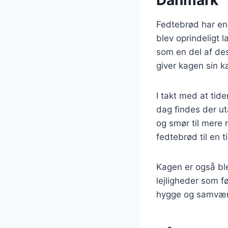
Fedtebrød har en 
blev oprindeligt l
som en del af de
giver kagen sin k
I takt med at tide
dag findes der uta
og smør til mere 
fedtebrød til en t
Kagen er også ble
lejligheder som f
hygge og samvær, 