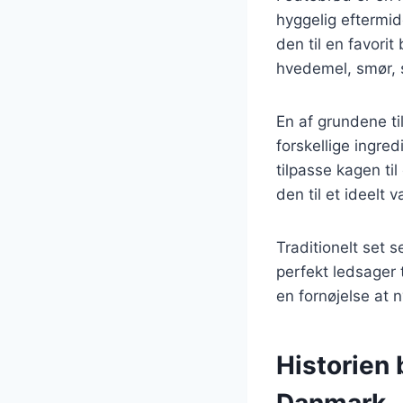
hyggelig eftermid
den til en favori
hvedemel, smør, s
En af grundene ti
forskellige ingred
tilpasse kagen ti
den til et ideelt
Traditionelt set s
perfekt ledsager 
en fornøjelse at
Historien 
Danmark