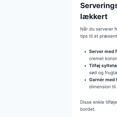
Serverings
lækkert
Når du serverer f
tips til at præs
Server med 
cremet konsi
Tilføj syltetø
sød og frugt
Garnér med 
dimension til
Disse enkle tilføj
bordet.