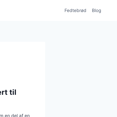
Fedtebrød
Blog
t til
om en del af en