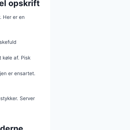
l opskrift
. Her er en
skefuld
 køle af. Pisk
jen er ensartet.
stykker. Server
oderne