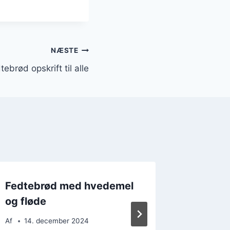
NÆSTE
tebrød opskrift til alle
Fedtebrød med hvedemel
Fedteb
og fløde
flødeos
Af
14. december 2024
Af
28. 