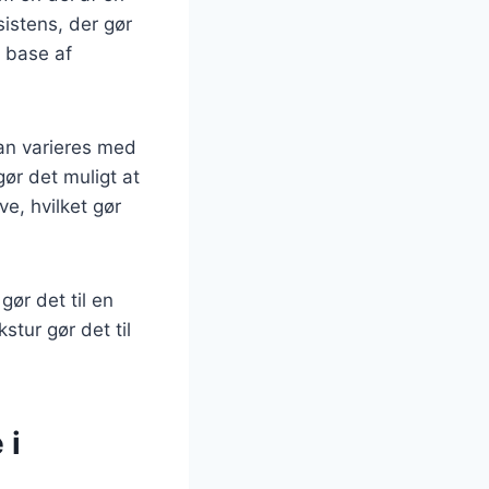
istens, der gør
n base af
kan varieres med
gør det muligt at
e, hvilket gør
gør det til en
tur gør det til
 i