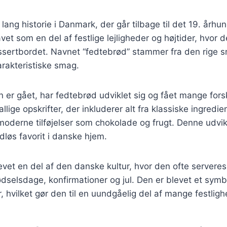
lang historie i Danmark, der går tilbage til det 19. årh
avet som en del af festlige lejligheder og højtider, hvor 
ssertbordet. Navnet “fedtebrød” stammer fra den rige sm
arakteristiske smag.
n er gået, har fedtebrød udviklet sig og fået mange forske
llige opskrifter, der inkluderer alt fra klassiske ingred
moderne tilføjelser som chokolade og frugt. Denne udvikl
idløs favorit i danske hjem.
vet en del af den danske kultur, hvor den ofte serveres
ødselsdage, konfirmationer og jul. Den er blevet et sym
hvilket gør den til en uundgåelig del af mange festligh