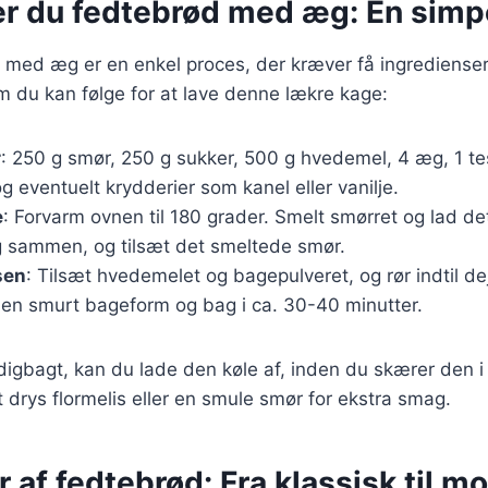
er du fedtebrød med æg: En simpe
 med æg er en enkel proces, der kræver få ingredienser
m du kan følge for at lave denne lækre kage:
r
: 250 g smør, 250 g sukker, 500 g hvedemel, 4 æg, 1 te
g eventuelt krydderier som kanel eller vanilje.
e
: Forvarm ovnen til 180 grader. Smelt smørret og lad det
 sammen, og tilsæt det smeltede smør.
sen
: Tilsæt hvedemelet og bagepulveret, og rør indtil de
 en smurt bageform og bag i ca. 30-40 minutter.
igbagt, kan du lade den køle af, inden du skærer den i 
drys flormelis eller en smule smør for ekstra smag.
r af fedtebrød: Fra klassisk til m