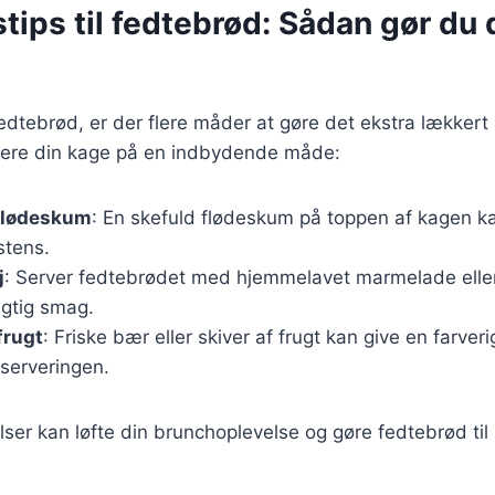
tips til fedtebrød: Sådan gør du 
edtebrød, er der flere måder at gøre det ekstra lækkert 
entere din kage på en indbydende måde:
flødeskum
: En skefuld flødeskum på toppen af kagen kan
stens.
j
: Server fedtebrødet med hjemmelavet marmelade eller 
agtig smag.
frugt
: Friske bær eller skiver af frugt kan give en farver
 serveringen.
elser kan løfte din brunchoplevelse og gøre fedtebrød til