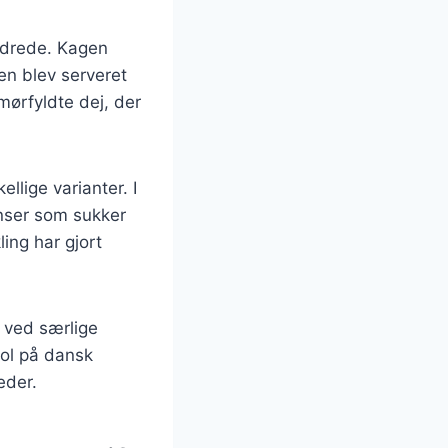
undrede. Kagen
den blev serveret
ørfyldte dej, der
llige varianter. I
ienser som sukker
ing har gjort
 ved særlige
bol på dansk
eder.