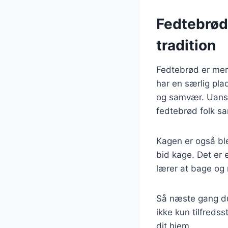
Fedtebrød:
tradition
Fedtebrød er mere
har en særlig pla
og samvær. Uanset
fedtebrød folk 
Kagen er også bl
bid kage. Det er 
lærer at bage og
Så næste gang du
ikke kun tilfreds
dit hjem.