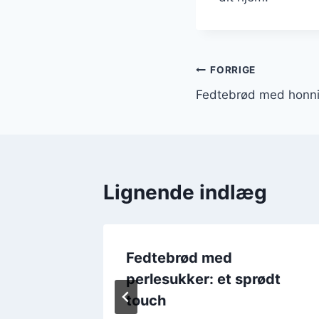
Indlægsnavi
FORRIGE
Fedtebrød med honni
Lignende indlæg
er til
Fedtebrød med
perlesukker: et sprødt
touch