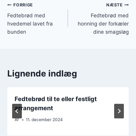
Indlægsnavigation
FORRIGE
NÆSTE
Fedtebrød med
Fedtebrød med
hvedemel lavet fra
honning der forkæler
bunden
dine smagsløg
Lignende indlæg
Fedtebrød til te eller festligt
arrangement
Af
11. december 2024