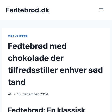
Fortsæt
Fedtebrød.dk
til
indhold
OPSKRIFTER
Fedtebrød med
chokolade der
tilfredsstiller enhver sød
tand
Af
15. december 2024
Fedtebrød: En klassisk