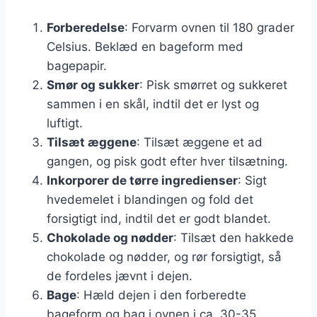
Forberedelse
: Forvarm ovnen til 180 grader
Celsius. Beklæd en bageform med
bagepapir.
Smør og sukker
: Pisk smørret og sukkeret
sammen i en skål, indtil det er lyst og
luftigt.
Tilsæt æggene
: Tilsæt æggene et ad
gangen, og pisk godt efter hver tilsætning.
Inkorporer de tørre ingredienser
: Sigt
hvedemelet i blandingen og fold det
forsigtigt ind, indtil det er godt blandet.
Chokolade og nødder
: Tilsæt den hakkede
chokolade og nødder, og rør forsigtigt, så
de fordeles jævnt i dejen.
Bage
: Hæld dejen i den forberedte
bageform og bag i ovnen i ca. 30-35