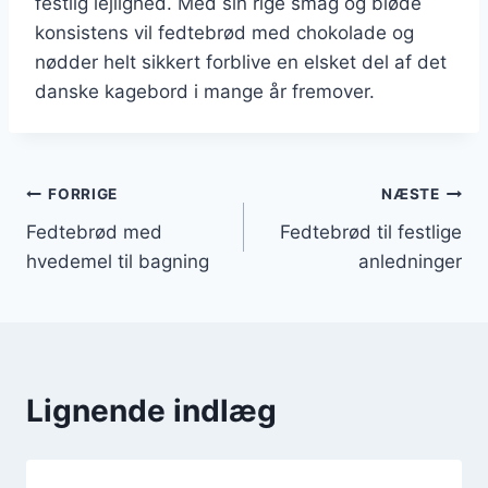
festlig lejlighed. Med sin rige smag og bløde
konsistens vil fedtebrød med chokolade og
nødder helt sikkert forblive en elsket del af det
danske kagebord i mange år fremover.
Indlægsnavigation
FORRIGE
NÆSTE
Fedtebrød med
Fedtebrød til festlige
hvedemel til bagning
anledninger
Lignende indlæg