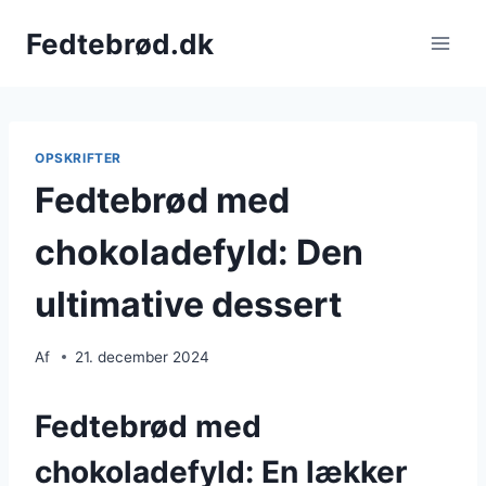
Fortsæt
Fedtebrød.dk
til
indhold
OPSKRIFTER
Fedtebrød med
chokoladefyld: Den
ultimative dessert
Af
21. december 2024
Fedtebrød med
chokoladefyld: En lækker