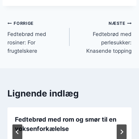
Indlægsnavigation
FORRIGE
NÆSTE
Fedtebrød med
Fedtebrød med
rosiner: For
perlesukker:
frugtelskere
Knasende topping
Lignende indlæg
Fedtebrød med rom og smør til en
voksenforkælelse