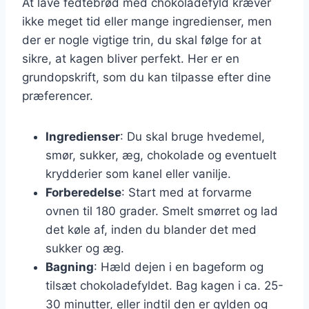
At lave fedtebrød med chokoladefyld kræver
ikke meget tid eller mange ingredienser, men
der er nogle vigtige trin, du skal følge for at
sikre, at kagen bliver perfekt. Her er en
grundopskrift, som du kan tilpasse efter dine
præferencer.
Ingredienser
: Du skal bruge hvedemel,
smør, sukker, æg, chokolade og eventuelt
krydderier som kanel eller vanilje.
Forberedelse
: Start med at forvarme
ovnen til 180 grader. Smelt smørret og lad
det køle af, inden du blander det med
sukker og æg.
Bagning
: Hæld dejen i en bageform og
tilsæt chokoladefyldet. Bag kagen i ca. 25-
30 minutter, eller indtil den er gylden og