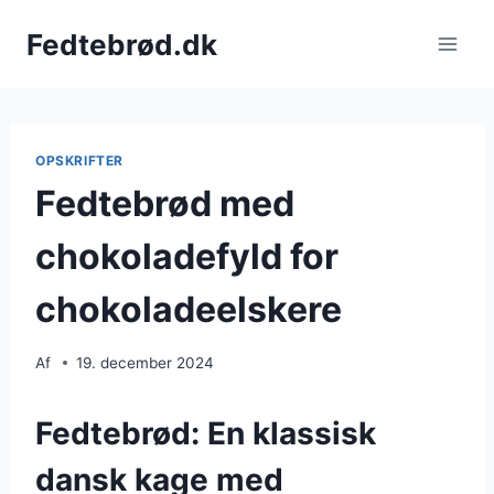
Fortsæt
Fedtebrød.dk
til
indhold
OPSKRIFTER
Fedtebrød med
chokoladefyld for
chokoladeelskere
Af
19. december 2024
Fedtebrød: En klassisk
dansk kage med