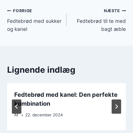
Indlægsnavigation
FORRIGE
NÆSTE
Fedtebrød med sukker
Fedtebrød til te med
og kanel
bagt æble
Lignende indlæg
Fedtebrød med kanel: Den perfekte
kombination
Af
22. december 2024