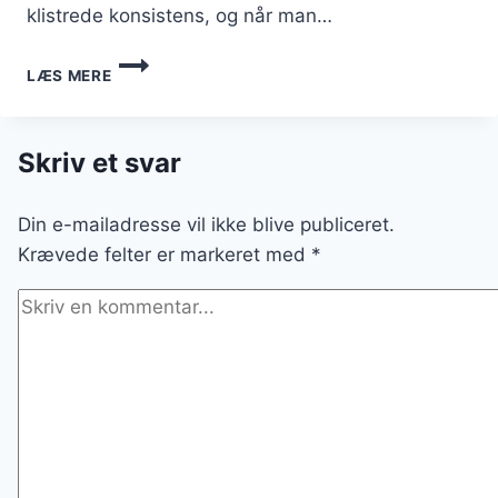
klistrede konsistens, og når man…
UNIK
LÆS MERE
OPSKRIFT
PÅ
FEDTEBRØD
MED
Skriv et svar
ROM
OG
Din e-mailadresse vil ikke blive publiceret.
NØDDER
Krævede felter er markeret med
*