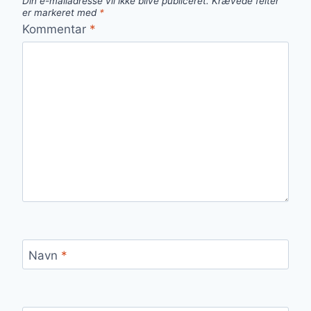
Din e-mailadresse vil ikke blive publiceret.
Krævede felter
er markeret med
*
Kommentar
*
Navn
*