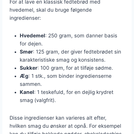
For at lave en klassisk fedtebrød med
hvedemel, skal du bruge følgende
ingredienser:
Hvedemel
: 250 gram, som danner basis
for dejen.
Smør
: 125 gram, der giver fedtebrødet sin
karakteristiske smag og konsistens.
Sukker
: 100 gram, for at tilføje sødme.
Æg
: 1 stk., som binder ingredienserne
sammen.
Kanel
: 1 teskefuld, for en dejlig krydret
smag (valgfrit).
Disse ingredienser kan varieres alt efter,
hvilken smag du ønsker at opnå. For eksempel
kan du tilføje hakkede nødder, chokoladechips