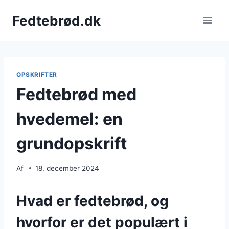
Fortsæt
Fedtebrød.dk
til
indhold
OPSKRIFTER
Fedtebrød med
hvedemel: en
grundopskrift
Af
18. december 2024
Hvad er fedtebrød, og
hvorfor er det populært i