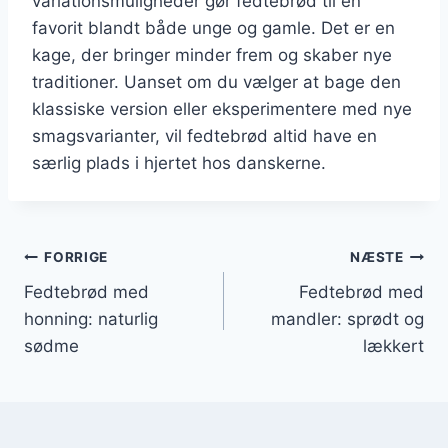
variationsmuligheder gør fedtebrød til en
favorit blandt både unge og gamle. Det er en
kage, der bringer minder frem og skaber nye
traditioner. Uanset om du vælger at bage den
klassiske version eller eksperimentere med nye
smagsvarianter, vil fedtebrød altid have en
særlig plads i hjertet hos danskerne.
Indlægsnavigation
FORRIGE
NÆSTE
Fedtebrød med
Fedtebrød med
honning: naturlig
mandler: sprødt og
sødme
lækkert