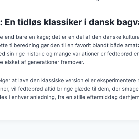
 En tidløs klassiker i dansk bag
 end bare en kage; det er en del af den danske kultura
ette tilberedning gør den til en favorit blandt både ama
d sin rige historie og mange variationer er fedtebrød en 
ive elsket af generationer fremover.
ger at lave den klassiske version eller eksperimentere
r, vil fedtebrød altid bringe glæde til dem, der smage
es i enhver anledning, fra en stille eftermiddag derhjem