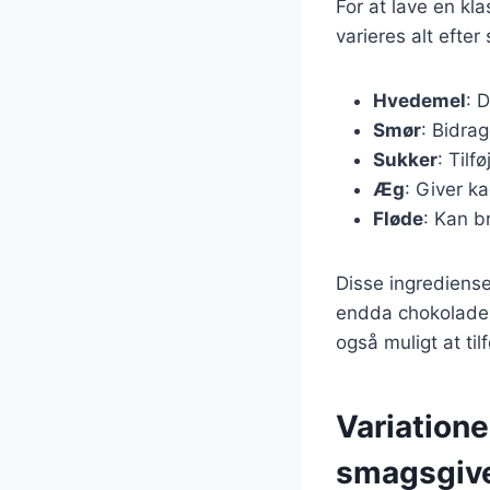
For at lave en k
varieres alt efte
Hvedemel
: 
Smør
: Bidra
Sukker
: Til
Æg
: Giver ka
Fløde
: Kan b
Disse ingrediense
endda chokolade, 
også muligt at til
Variatione
smagsgiv