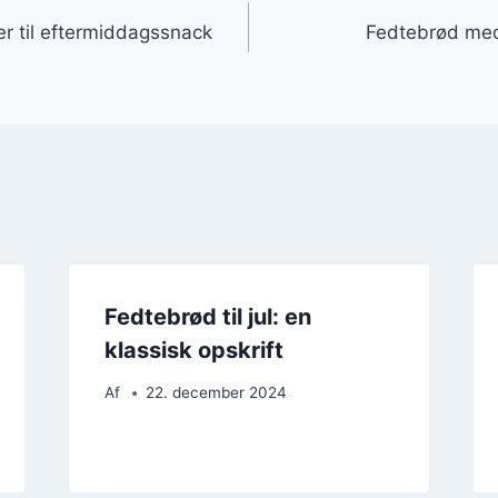
gation
r til eftermiddagssnack
Fedtebrød med
Fedtebrød til jul: en
klassisk opskrift
Af
22. december 2024