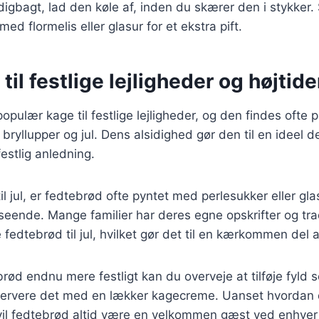
igbagt, lad den køle af, inden du skærer den i stykker
med flormelis eller glasur for et ekstra pift.
til festlige lejligheder og højtide
opulær kage til festlige lejligheder, og den findes ofte
bryllupper og jul. Dens alsidighed gør den til en ideel d
estlig anledning.
 jul, er fedtebrød ofte pyntet med perlesukker eller glas
dseende. Mange familier har deres egne opskrifter og trad
 fedtebrød til jul, hvilket gør det til en kærkommen del a
brød endnu mere festligt kan du overveje at tilføje fyld 
 servere det med en lækker kagecreme. Uanset hvordan 
vil fedtebrød altid være en velkommen gæst ved enhver 