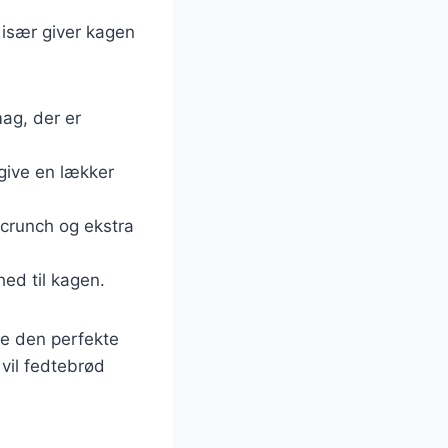
 især giver kagen
mag, der er
give en lækker
g crunch og ekstra
hed til kagen.
de den perfekte
 vil fedtebrød