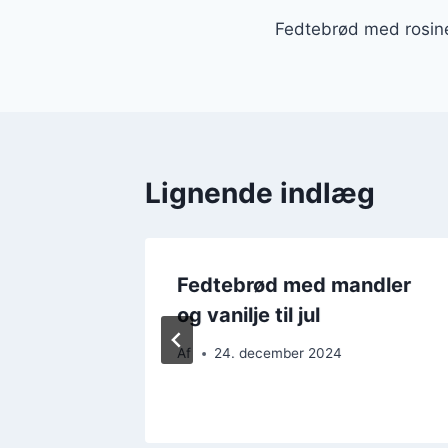
Indlægsnavi
Fedtebrød med rosine
Lignende indlæg
Fedtebrød med mandler
og vanilje til jul
Af
24. december 2024