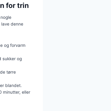
 for trin
 nogle
t lave denne
ne og forvarm
d sukker og
 de tørre
 er blandet.
 minutter, eller