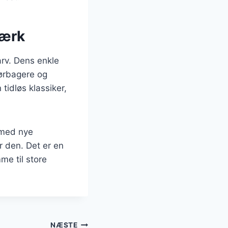
værk
rv. Dens enkle
tørbagere og
tidløs klassiker,
 med nye
r den. Det er en
me til store
NÆSTE