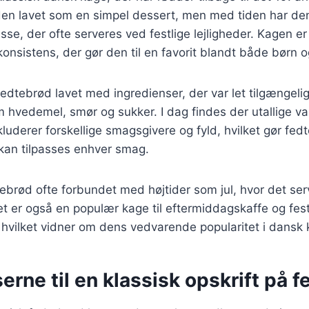
den lavet som en simpel dessert, men med tiden har den u
sse, der ofte serveres ved festlige lejligheder. Kagen er
konsistens, der gør den til en favorit blandt både børn 
fedtebrød lavet med ingredienser, der var let tilgængelig
hvedemel, smør og sukker. I dag findes der utallige var
kluderer forskellige smagsgivere og fyld, hvilket gør fedt
 kan tilpasses enhver smag.
ebrød ofte forbundet med højtider som jul, hvor det se
t er også en populær kage til eftermiddagskaffe og fest
vilket vidner om dens vedvarende popularitet i dansk k
erne til en klassisk opskrift på 