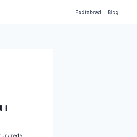
Fedtebrød
Blog
 i
rhundrede.