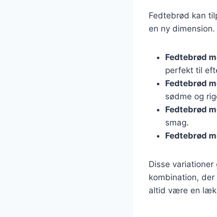
Fedtebrød kan ti
en ny dimension. 
Fedtebrød m
perfekt til ef
Fedtebrød m
sødme og ri
Fedtebrød m
smag.
Fedtebrød m
Disse variationer
kombination, der 
altid være en lækk