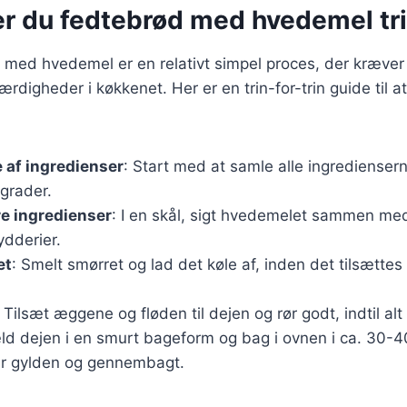
r du fedtebrød med hvedemel trin
 med hvedemel er en relativt simpel proces, der kræver
digheder i køkkenet. Her er en trin-for-trin guide til a
 af ingredienser
: Start med at samle alle ingredienser
 grader.
re ingredienser
: I en skål, sigt hvedemelet sammen me
ydderier.
et
: Smelt smørret og lad det køle af, inden det tilsættes
: Tilsæt æggene og fløden til dejen og rør godt, indtil alt
ld dejen i en smurt bageform og bag i ovnen i ca. 30-40
 er gylden og gennembagt.