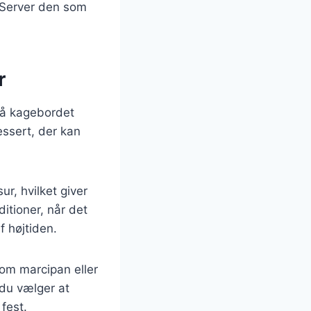
. Server den som
r
 på kagebordet
essert, der kan
ur, hvilket giver
itioner, når det
f højtiden.
som marcipan eller
du vælger at
fest.