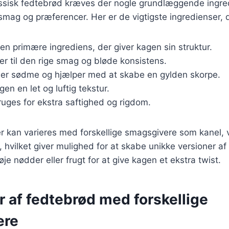
lassisk fedtebrød kræves der nogle grundlæggende ingre
r smag og præferencer. Her er de vigtigste ingredienser, 
Den primære ingrediens, der giver kagen sin struktur.
ger til den rige smag og bløde konsistens.
føjer sødme og hjælper med at skabe en gylden skorpe.
gen en let og luftig tekstur.
ruges for ekstra saftighed og rigdom.
r kan varieres med forskellige smagsgivere som kanel, va
hvilket giver mulighed for at skabe unikke versioner af
føje nødder eller frugt for at give kagen et ekstra twist.
r af fedtebrød med forskellige
ere