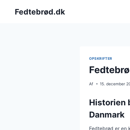
Fortsæt
Fedtebrød.dk
til
indhold
OPSKRIFTER
Fedtebrø
Af
15. december 2
Historien 
Danmark
Fedtebrød er en k