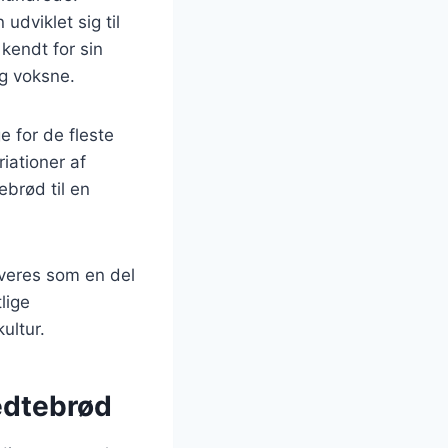
dviklet sig til
 kendt for sin
og voksne.
e for de fleste
iationer af
ebrød til en
rveres som en del
lige
ultur.
fedtebrød