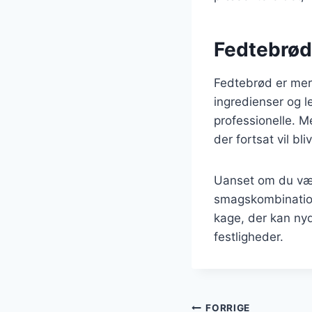
Fedtebrød:
Fedtebrød er mere
ingredienser og l
professionelle. Me
der fortsat vil bl
Uanset om du væl
smagskombinatione
kage, der kan nyd
festligheder.
FORRIGE