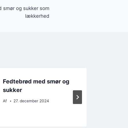
 smør og sukker som
lækkerhed
Fedtebrød med smør og
Fedteb
sukker
mandle
Af
27. december 2024
Af
16. 