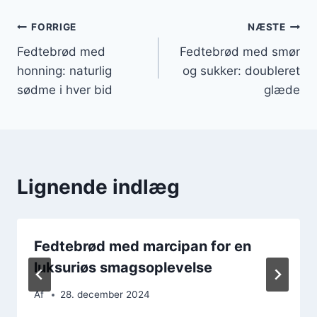
Indlægsnavigation
FORRIGE
NÆSTE
Fedtebrød med
Fedtebrød med smør
honning: naturlig
og sukker: doubleret
sødme i hver bid
glæde
Lignende indlæg
Fedtebrød med marcipan for en
luksuriøs smagsoplevelse
Af
28. december 2024