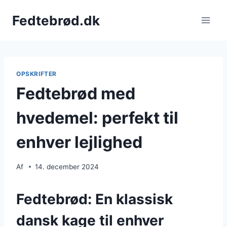
Fortsæt
Fedtebrød.dk
til
indhold
OPSKRIFTER
Fedtebrød med
hvedemel: perfekt til
enhver lejlighed
Af
14. december 2024
Fedtebrød: En klassisk
dansk kage til enhver