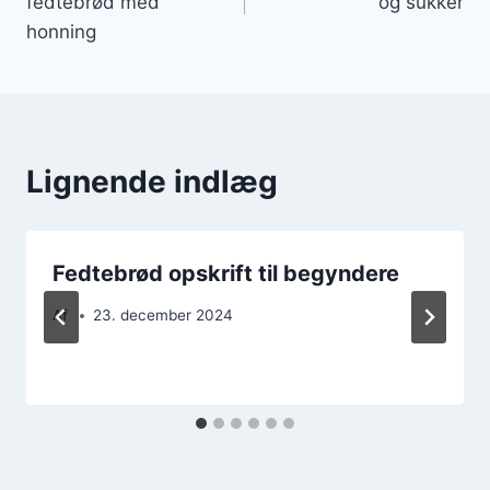
fedtebrød med
og sukker
honning
Lignende indlæg
Fedtebrød opskrift til begyndere
Af
23. december 2024