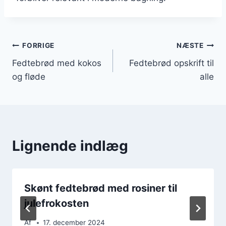
Indlægsnavigation
FORRIGE
NÆSTE
Fedtebrød med kokos
Fedtebrød opskrift til
og fløde
alle
Lignende indlæg
Skønt fedtebrød med rosiner til
julefrokosten
Af
17. december 2024