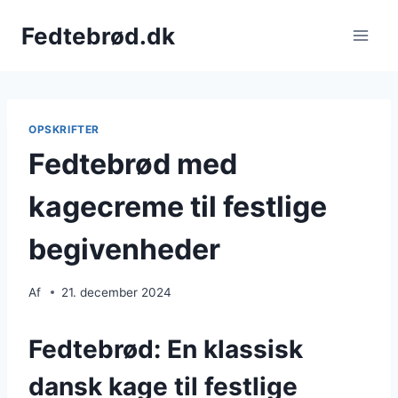
Fortsæt
Fedtebrød.dk
til
indhold
OPSKRIFTER
Fedtebrød med
kagecreme til festlige
begivenheder
Af
21. december 2024
Fedtebrød: En klassisk
dansk kage til festlige