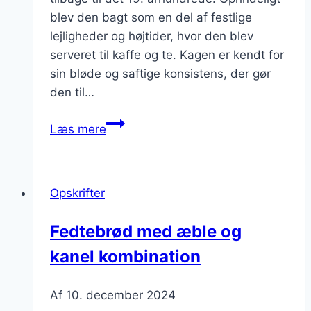
blev den bagt som en del af festlige
lejligheder og højtider, hvor den blev
serveret til kaffe og te. Kagen er kendt for
sin bløde og saftige konsistens, der gør
den til…
Fedtebrød
Læs mere
med
hvedemel
til
Opskrifter
klassisk
bagning
Fedtebrød med æble og
kanel kombination
Af
10. december 2024