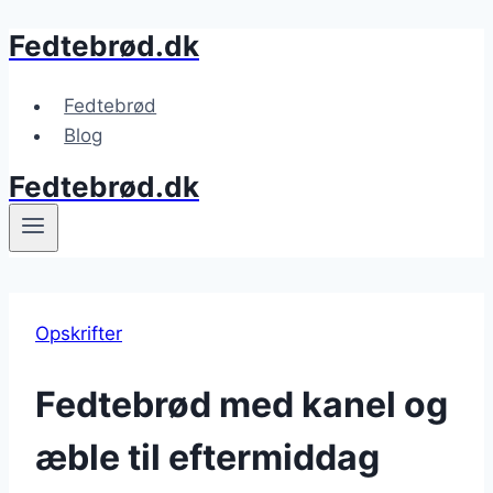
Fedtebrød.dk
Fortsæt
til
indhold
Fedtebrød
Blog
Fedtebrød.dk
Opskrifter
Fedtebrød med kanel og
æble til eftermiddag