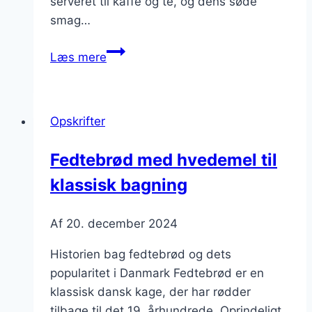
serveret til kaffe og te, og dens søde
smag…
Fedtebrød
Læs mere
med
mandler
til
Opskrifter
juletiden
Fedtebrød med hvedemel til
klassisk bagning
Af
20. december 2024
Historien bag fedtebrød og dets
popularitet i Danmark Fedtebrød er en
klassisk dansk kage, der har rødder
tilbage til det 19. århundrede. Oprindeligt