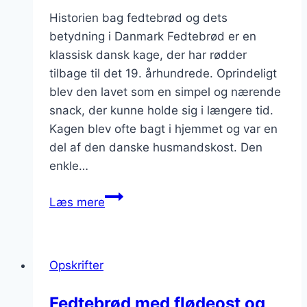
Historien bag fedtebrød og dets
betydning i Danmark Fedtebrød er en
klassisk dansk kage, der har rødder
tilbage til det 19. århundrede. Oprindeligt
blev den lavet som en simpel og nærende
snack, der kunne holde sig i længere tid.
Kagen blev ofte bagt i hjemmet og var en
del af den danske husmandskost. Den
enkle…
Fedtebrød
Læs mere
med
honning
for
Opskrifter
en
naturlig
Fedtebrød med flødeost og
sødme