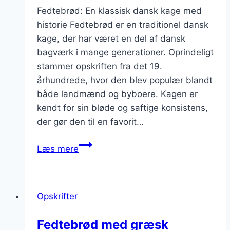
Fedtebrød: En klassisk dansk kage med
historie Fedtebrød er en traditionel dansk
kage, der har været en del af dansk
bagværk i mange generationer. Oprindeligt
stammer opskriften fra det 19.
århundrede, hvor den blev populær blandt
både landmænd og byboere. Kagen er
kendt for sin bløde og saftige konsistens,
der gør den til en favorit…
Fedtebrød
Læs mere
med
æble
og
Opskrifter
kanel
kombination
Fedtebrød med græsk