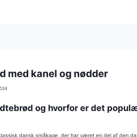
d med kanel og nødder
2024
dtebrød og hvorfor er det populæ
klassisk dansk småkage, der har været en del af den d