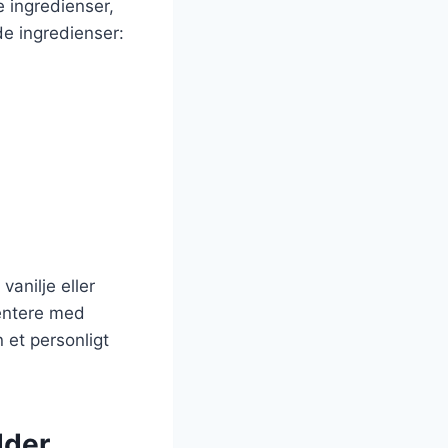
 ingredienser,
de ingredienser:
anilje eller
mentere med
 et personligt
dder