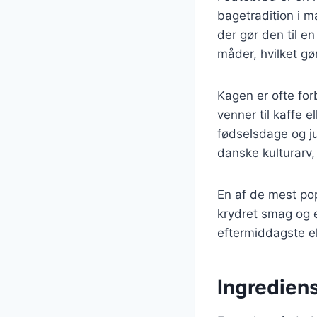
bagetradition i m
der gør den til e
måder, hvilket gø
Kagen er ofte fo
venner til kaffe 
fødselsdage og ju
danske kulturarv,
En af de mest pop
krydret smag og e
eftermiddagste el
Ingrediens