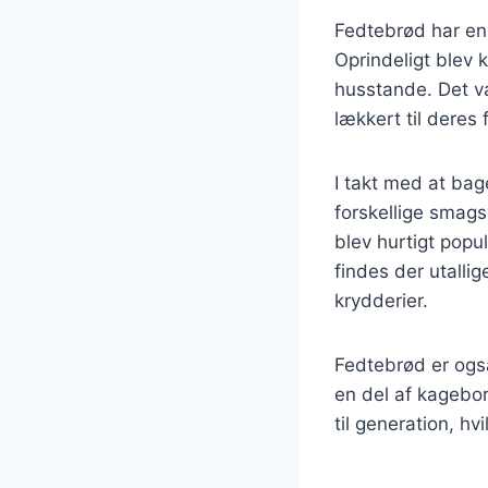
Fedtebrød har en 
Oprindeligt blev 
husstande. Det v
lækkert til deres
I takt med at bag
forskellige smag
blev hurtigt popul
findes der utallig
krydderier.
Fedtebrød er også
en del af kagebor
til generation, hv