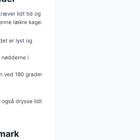
ræver lidt tid og
denne lækre kage:
det er lyst og
t nødderne i
vn ved 180 grader
 også drysse lidt
nmark