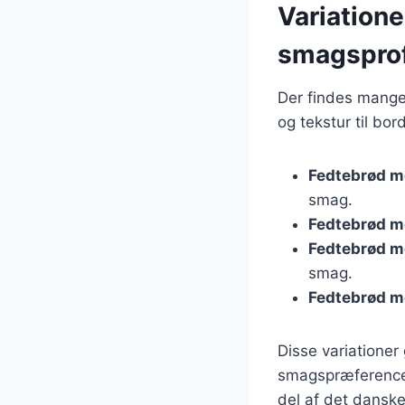
Variatione
smagsprof
Der findes mange 
og tekstur til bo
Fedtebrød m
smag.
Fedtebrød m
Fedtebrød m
smag.
Fedtebrød m
Disse variationer 
smagspræferencer.
del af det dansk