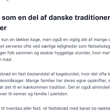
som en del af danske traditione
er
 kun en lækker kage, men også en vigtig del af mange d
Det serveres ofte ved særlige lejligheder som fødselsdag
inger folk sammen og skaber hyggelige stunder, hvor ma
r mad.
dtebrød en fast bestanddel af kagebordet, hvor det oft
ulesmåkager. Mange familier har deres egne opskrifter,
gør det til en kærkommen tradition. Det er også almindeli
r til venner og familie i juletiden.
til hverdag eller fest, vil fedtebrød med kanel og nødde