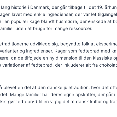
lang historie i Danmark, der går tilbage til det 19. århu
kagen lavet med enkle ingredienser, der var let tilgængel
ar en populær kage blandt husmødre, der ønskede at b
 familier uden at bruge for mange ressourcer.
etraditionerne udviklede sig, begyndte folk at eksperi
svarianter og ingredienser. Kager som fedtebrød med k
ære, da de tilføjede en ny dimension til den klassiske op
e variationer af fedtebrød, der inkluderer alt fra chokolad
 blevet en del af den danske juletradition, hvor det of
det. Mange familier har deres egne opskrifter, der går i 
ilket gør fedtebrød til en vigtig del af dansk kultur og trad