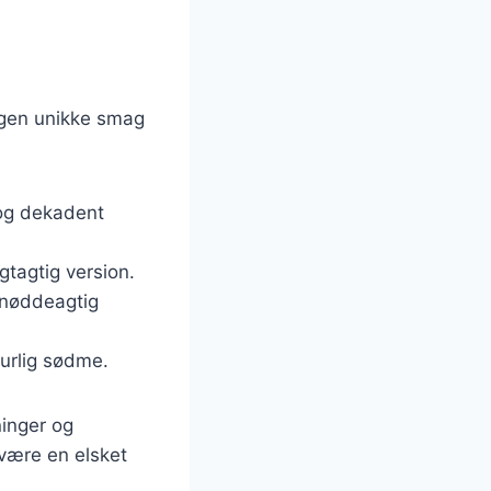
egen unikke smag
g og dekadent
ugtagtig version.
 nøddeagtig
turlig sødme.
ninger og
 være en elsket