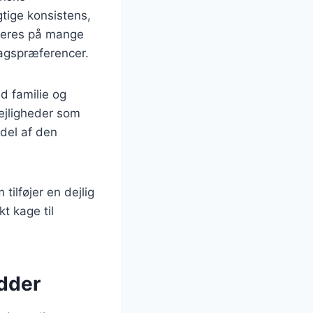
tige konsistens,
rieres på mange
smagspræferencer.
d familie og
lejligheder som
del af den
ilføjer en dejlig
t kage til
ødder