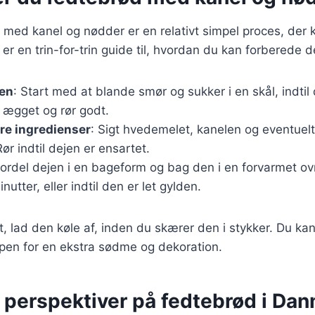
 med kanel og nødder er en relativt simpel proces, der k
er en trin-for-trin guide til, hvordan du kan forberede 
jen
: Start med at blande smør og sukker i en skål, indtil 
æt ægget og rør godt.
rre ingredienser
: Sigt hvedemelet, kanelen og eventuel
ør indtil dejen er ensartet.
Fordel dejen i en bageform og bag den i en forvarmet o
nutter, eller indtil den er let gylden.
, lad den køle af, inden du skærer den i stykker. Du kan
ppen for en ekstra sødme og dekoration.
e perspektiver på fedtebrød i Da