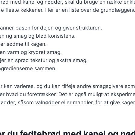
brød med kanel og nødder, skal du bruge en række enkle
 de fleste køkkener. Her er en liste over de grundlæggen
Danner basen for dejen og giver strukturen.
 en rig smag og blød konsistens.
øjer sødme til kagen.
 en varm og krydret smag.
føjer en sprød tekstur og ekstra smag.
ingredienserne sammen.
r kan varieres, og du kan tilføje andre smagsgivere som v
ter hvad du foretrækker. Det er også muligt at eksperi
 nødder, såsom valnødder eller mandler, for at give kagen
er du fedtebrød med kanel og nø