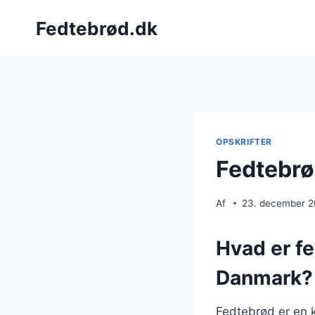
Fortsæt
Fedtebrød.dk
til
indhold
OPSKRIFTER
Fedtebrø
Af
23. december 
Hvad er fe
Danmark?
Fedtebrød er en 