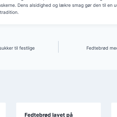
nskerne. Dens alsidighed og lækre smag gør den til en u
radition.
gation
kker til festlige
Fedtebrød me
Fedtebrød lavet på