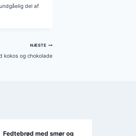
undgåelig del af
NÆSTE
d kokos og chokolade
Fedtebrød med smør og
Fedteb