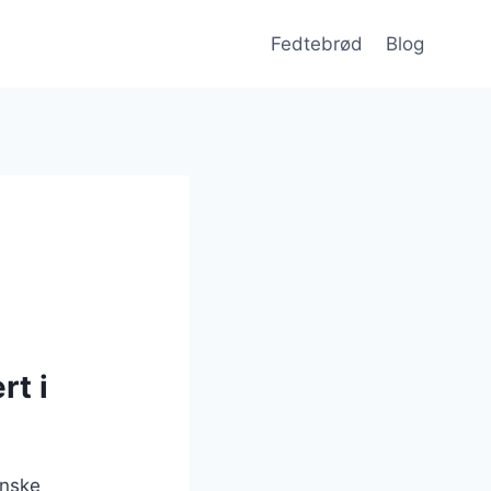
Fedtebrød
Blog
rt i
anske