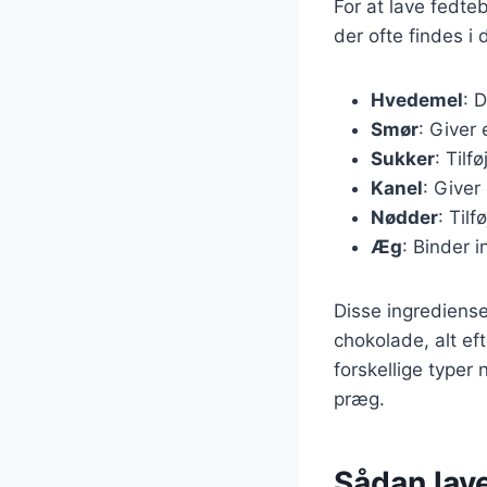
For at lave fedte
der ofte findes i
Hvedemel
: 
Smør
: Giver
Sukker
: Tilf
Kanel
: Giver
Nødder
: Til
Æg
: Binder 
Disse ingrediense
chokolade, alt ef
forskellige typer
præg.
Sådan lav