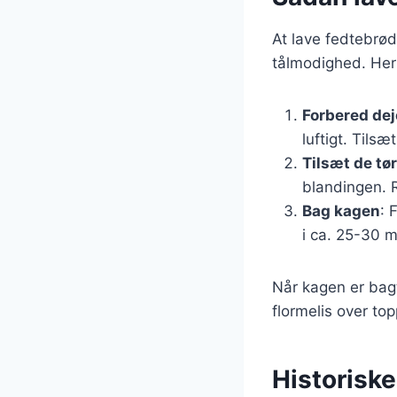
At lave fedtebrød
tålmodighed. Her 
Forbered de
luftigt. Tils
Tilsæt de tø
blandingen. R
Bag kagen
: 
i ca. 25-30 mi
Når kagen er bagt
flormelis over to
Historisk