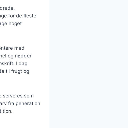
ndrede.
ige for de fleste
age noget
mentere med
anel og nødder
skrift. I dag
e til frugt og
te serveres som
arv fra generation
ition.