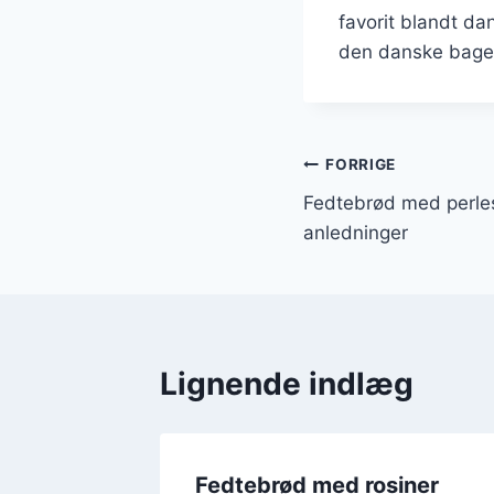
favorit blandt da
den danske baget
Indlægsnavi
FORRIGE
Fedtebrød med perlesu
anledninger
Lignende indlæg
Fedtebrød med rosiner