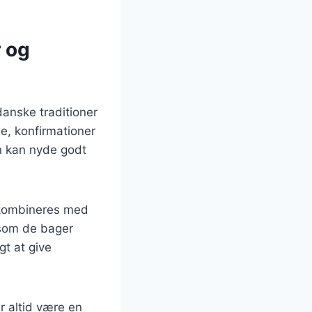
r og
anske traditioner
e, konfirmationer
n kan nyde godt
e kombineres med
 som de bager
gt at give
r altid være en