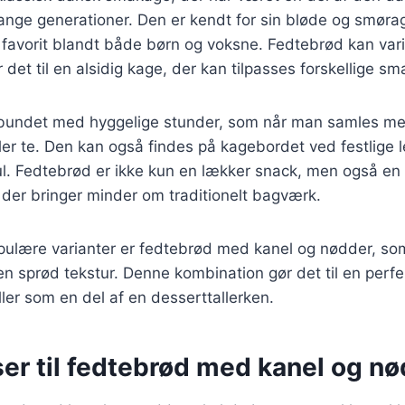
ange generationer. Den er kendt for sin bløde og smørag
n favorit blandt både børn og voksne. Fedtebrød kan va
r det til en alsidig kage, der kan tilpasses forskellige 
rbundet med hyggelige stunder, som når man samles me
eller te. Den kan også findes på kagebordet ved festlige 
l. Fedtebrød er ikke kun en lækker snack, men også en 
 der bringer minder om traditionelt bagværk.
ulære varianter er fedtebrød med kanel og nødder, som t
n sprød tekstur. Denne kombination gør det til en perfek
ler som en del af en desserttallerken.
er til fedtebrød med kanel og n