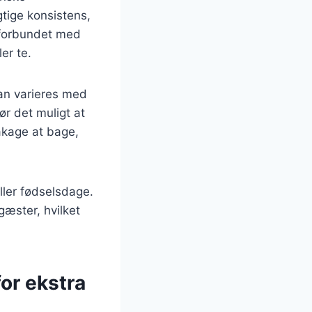
tige konsistens,
e forbundet med
er te.
kan varieres med
ør det muligt at
måkage at bage,
eller fødselsdage.
gæster, hvilket
or ekstra