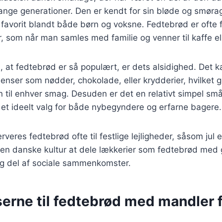
ange generationer. Den er kendt for sin bløde og smørag
n favorit blandt både børn og voksne. Fedtebrød er oft
, som når man samles med familie og venner til kaffe ell
l, at fedtebrød er så populært, er dets alsidighed. Det 
ienser som nødder, chokolade, eller krydderier, hvilket g
en til enhver smag. Desuden er det en relativt simpel s
il et ideelt valg for både nybegyndere og erfarne bagere.
erveres fedtebrød ofte til festlige lejligheder, såsom jul 
den danske kultur at dele lækkerier som fedtebrød med 
gtig del af sociale sammenkomster.
erne til fedtebrød med mandler f