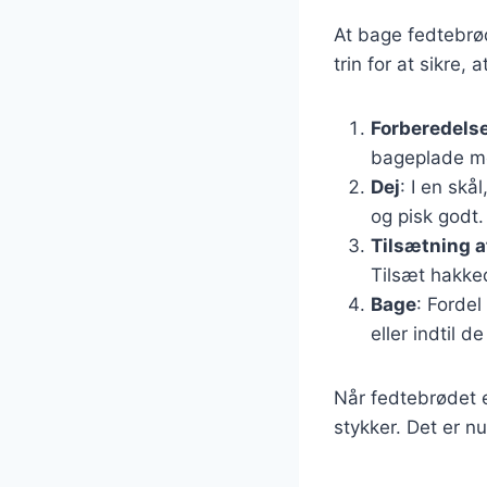
At bage fedtebrød
trin for at sikre, 
Forberedels
bageplade m
Dej
: I en skå
og pisk godt.
Tilsætning a
Tilsæt hakke
Bage
: Fordel
eller indtil de
Når fedtebrødet e
stykker. Det er nu 