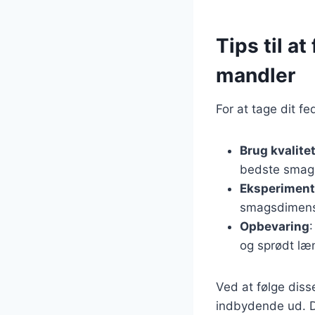
Tips til a
mandler
For at tage dit f
Brug kvalite
bedste smag
Eksperiment
smagsdimens
Opbevaring
:
og sprødt læ
Ved at følge diss
indbydende ud. D