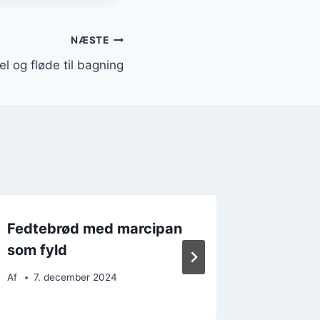
NÆSTE
 og fløde til bagning
Fedtebrød med marcipan
Fedtebr
som fyld
morge
Af
7. december 2024
Af
15. 