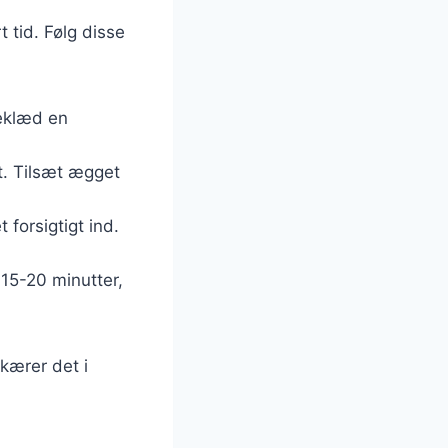
 tid. Følg disse
Beklæd en
gt. Tilsæt ægget
 forsigtigt ind.
 15-20 minutter,
kærer det i