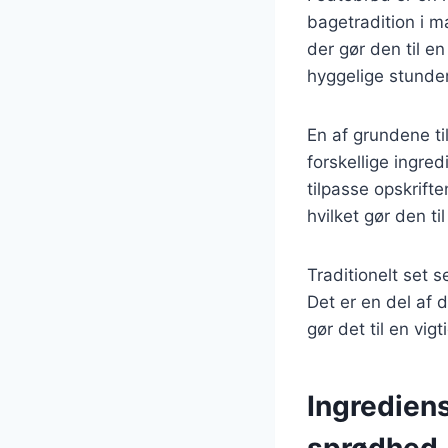
bagetradition i m
der gør den til e
hyggelige stunder
En af grundene ti
forskellige ingred
tilpasse opskrift
hvilket gør den t
Traditionelt set s
Det er en del af 
gør det til en vi
Ingrediens
sprødhed