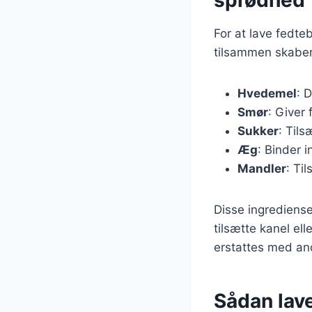
For at lave fedte
tilsammen skaber
Hvedemel
: 
Smør
: Giver
Sukker
: Til
Æg
: Binder 
Mandler
: Ti
Disse ingrediense
tilsætte kanel el
erstattes med an
Sådan lave