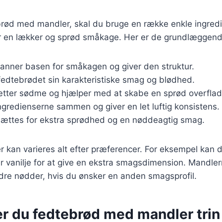
brød med mandler, skal du bruge en række enkle ingredi
 en lækker og sprød småkage. Her er de grundlæggende
Danner basen for småkagen og giver den struktur.
 fedtebrødet sin karakteristiske smag og blødhed.
sætter sødme og hjælper med at skabe en sprød overflad
ingredienserne sammen og giver en let luftig konsistens.
lsættes for ekstra sprødhed og en nøddeagtig smag.
r kan varieres alt efter præferencer. For eksempel kan 
ler vanilje for at give en ekstra smagsdimension. Mandle
dre nødder, hvis du ønsker en anden smagsprofil.
r du fedtebrød med mandler trin f