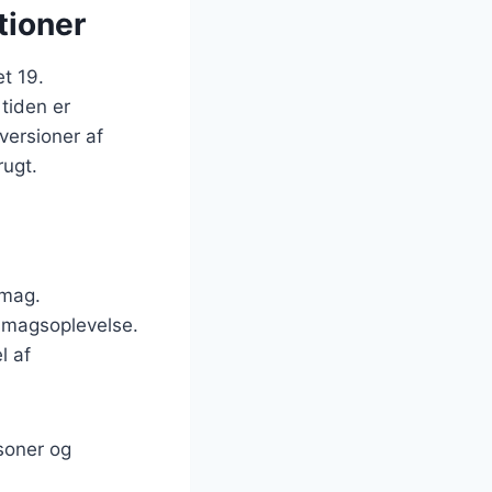
tioner
t 19.
tiden er
 versioner af
rugt.
smag.
 smagsoplevelse.
l af
æsoner og