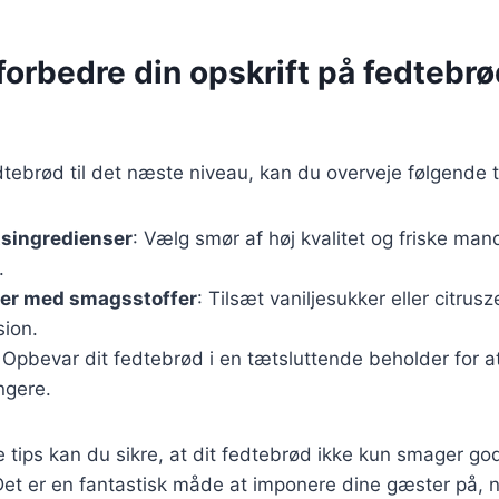
t forbedre din opskrift på fedteb
edtebrød til det næste niveau, kan du overveje følgende t
tsingredienser
: Vælg smør af høj kvalitet og friske man
.
er med smagsstoffer
: Tilsæt vaniljesukker eller citrusz
ion.
 Opbevar dit fedtebrød i en tætsluttende beholder for at
ngere.
e tips kan du sikre, at dit fedtebrød ikke kun smager go
et er en fantastisk måde at imponere dine gæster på, n