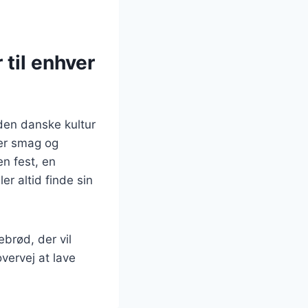
 til enhver
den danske kultur
ver smag og
en fest, en
r altid finde sin
ebrød, der vil
vervej at lave