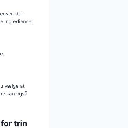
enser, der
 ingredienser:
e.
du vælge at
rne kan også
or trin