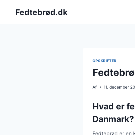
Fortsæt
Fedtebrød.dk
til
indhold
OPSKRIFTER
Fedtebrø
Af
11. december 2
Hvad er fe
Danmark?
Fedtebrød er en 