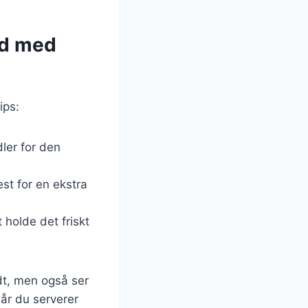
rød med
ips:
dler for den
est for en ekstra
 holde det friskt
dt, men også ser
år du serverer