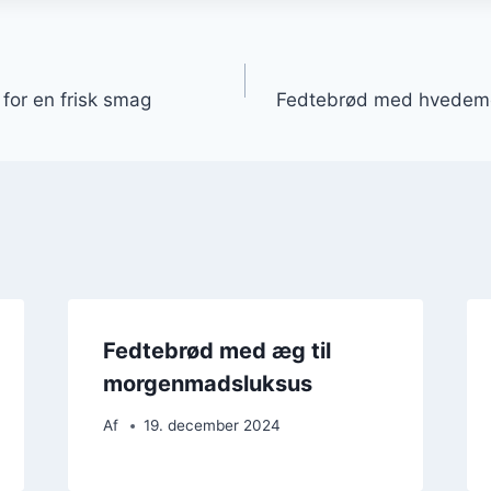
gation
or en frisk smag
Fedtebrød med hvedemel
Fedtebrød med æg til
morgenmadsluksus
Af
19. december 2024