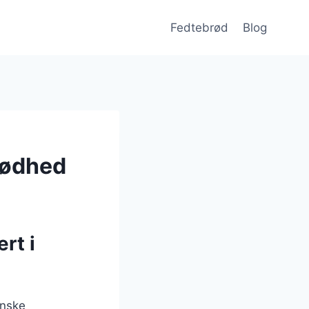
Fedtebrød
Blog
rødhed
rt i
anske