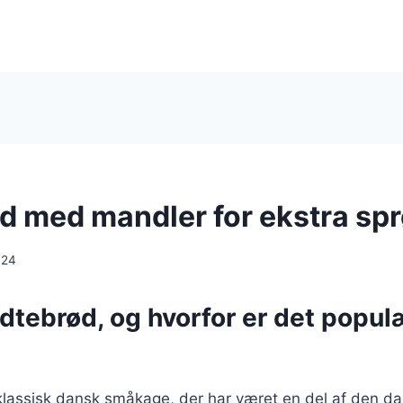
d med mandler for ekstra sp
024
dtebrød, og hvorfor er det populæ
klassisk dansk småkage, der har været en del af den d