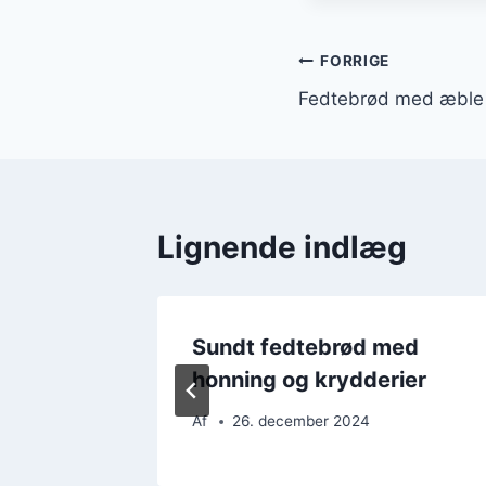
Indlægsnavi
FORRIGE
Fedtebrød med æble f
Lignende indlæg
ed
Sundt fedtebrød med
honning og krydderier
Af
26. december 2024