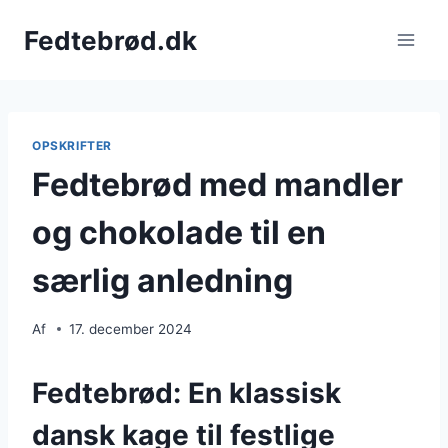
Fortsæt
Fedtebrød.dk
til
indhold
OPSKRIFTER
Fedtebrød med mandler
og chokolade til en
særlig anledning
Af
17. december 2024
Fedtebrød: En klassisk
dansk kage til festlige