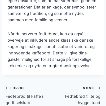
egne opskrifter, som de har videreført gennem
generationer. Det er en kage, der symboliserer
samvær og tradition, og som ofte nydes
sammen med familie og venner.
Når du serverer fedtebrød, kan du også
overveje at inkludere andre klassiske danske
kager og småkager for at skabe et varieret og
indbydende kaffebord. Dette vil give dine
gæster mulighed for at smage på forskellige
lækkerier og nyde en ægte dansk oplevelse.
Indlægsnavigation
FORRIGE
NÆSTE
Fedtebrød til kaffe i
Fedtebrød til te og
godt selskab
hyggestund