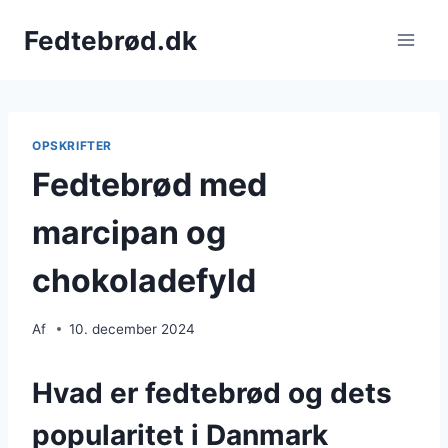
Fortsæt
Fedtebrød.dk
til
indhold
OPSKRIFTER
Fedtebrød med
marcipan og
chokoladefyld
Af
10. december 2024
Hvad er fedtebrød og dets
popularitet i Danmark