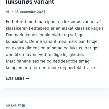
luksuriøs variant
Af
18. december 2024
Fedtebrød med marcipan: en luksuriøs variant af
klassikeren Fedtebrød er en elsket klassisk kage i
Danmark, kendt for sin bløde og saftige
konsistens. Denne variant med marcipan tilføjer
en ekstra dimension af smag og luksus, der gør
den til en favorit ved festlige lejligheder.
Marcipanens sødme og nøddeagtige smag
komplementerer den bløde dej perfekt, hvilket…
FEDTEBRØD
LÆS MERE
MED
MARCIPAN:
EN
LUKSURIØS
VARIANT
OPSKRIFTER