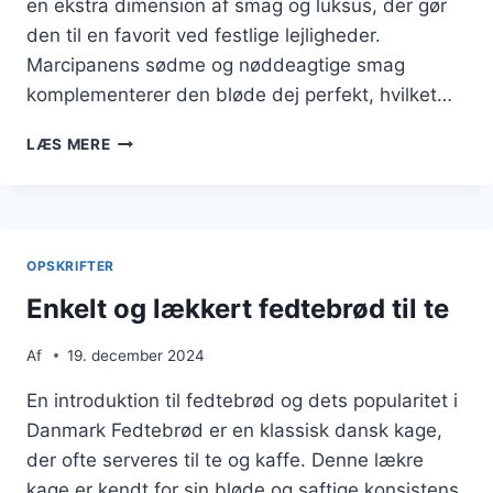
en ekstra dimension af smag og luksus, der gør
den til en favorit ved festlige lejligheder.
Marcipanens sødme og nøddeagtige smag
komplementerer den bløde dej perfekt, hvilket…
FEDTEBRØD
LÆS MERE
MED
MARCIPAN:
EN
LUKSURIØS
VARIANT
OPSKRIFTER
Enkelt og lækkert fedtebrød til te
Af
19. december 2024
En introduktion til fedtebrød og dets popularitet i
Danmark Fedtebrød er en klassisk dansk kage,
der ofte serveres til te og kaffe. Denne lækre
kage er kendt for sin bløde og saftige konsistens,