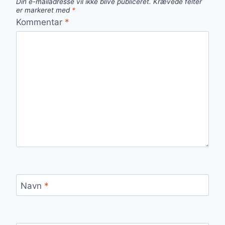
Din e-mailadresse vil ikke blive publiceret.
Krævede felter
er markeret med
*
Kommentar
*
Navn
*