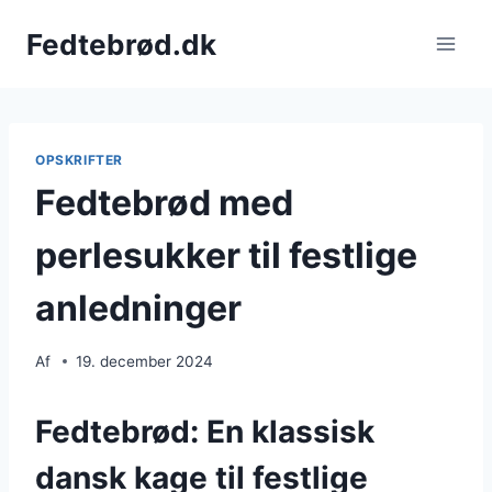
Fortsæt
Fedtebrød.dk
til
indhold
OPSKRIFTER
Fedtebrød med
perlesukker til festlige
anledninger
Af
19. december 2024
Fedtebrød: En klassisk
dansk kage til festlige