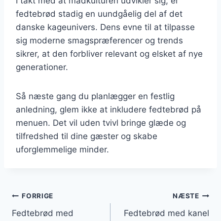
I takt med at madkulturen udvikler sig, er
fedtebrød stadig en uundgåelig del af det
danske kageunivers. Dens evne til at tilpasse
sig moderne smagspræferencer og trends
sikrer, at den forbliver relevant og elsket af nye
generationer.
Så næste gang du planlægger en festlig
anledning, glem ikke at inkludere fedtebrød på
menuen. Det vil uden tvivl bringe glæde og
tilfredshed til dine gæster og skabe
uforglemmelige minder.
Indlægsnavigation
FORRIGE
NÆSTE
Fedtebrød med
Fedtebrød med kanel