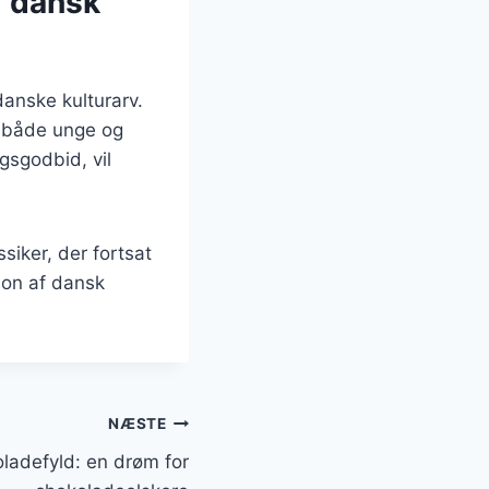
i dansk
anske kulturarv.
dt både unge og
gsgodbid, vil
siker, der fortsat
ion af dansk
NÆSTE
adefyld: en drøm for