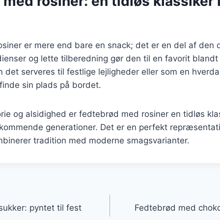
med rosiner: en tidløs klassiker 
iner er mere end bare en snack; det er en del af den d
ienser og lette tilberedning gør den til en favorit blan
det serveres til festlige lejligheder eller som en hverda
finde sin plads på bordet.
rie og alsidighed er fedtebrød med rosiner en tidløs klas
af kommende generationer. Det er en perfekt repræsentat
binerer tradition med moderne smagsvarianter.
gation
kker: pyntet til fest
Fedtebrød med chokol