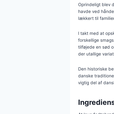
Oprindeligt blev
havde ved hånden
lækkert til familie
I takt med at ops
forskellige smags
tilføjede en sød
der utallige varia
Den historiske be
danske traditioner.
vigtig del af dan
Ingrediens