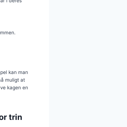
ar i deres
sammen.
mpel kan man
så muligt at
give kagen en
r trin