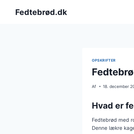
Fortsæt
Fedtebrød.dk
til
indhold
OPSKRIFTER
Fedtebrø
Af
18. december 2
Hvad er fe
Fedtebrød med ros
Denne lækre kage