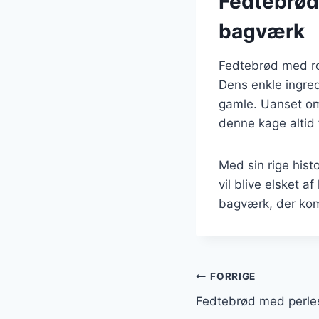
Fedtebrød 
bagværk
Fedtebrød med ros
Dens enkle ingred
gamle. Uanset om 
denne kage altid 
Med sin rige histo
vil blive elsket 
bagværk, der kom
Indlægsnavi
FORRIGE
Fedtebrød med perlesu