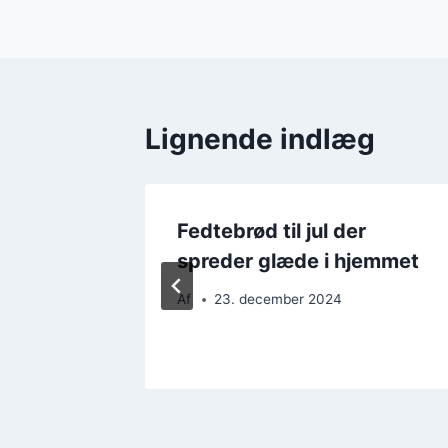
Lignende indlæg
ing til
Fedtebrød til jul der
spreder glæde i hjemmet
Af
23. december 2024