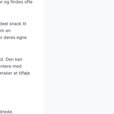
r og findes ofte
deel snack til
om en
ar deres egne
ed. Den kan
mentere med
sker at tilføje
d
ndrede.