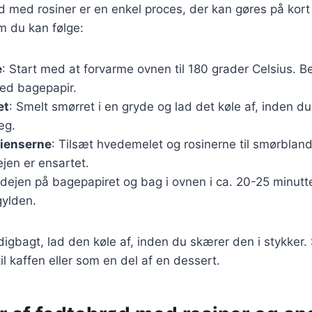
 med rosiner er en enkel proces, der kan gøres på kort 
m du kan følge:
e
: Start med at forvarme ovnen til 180 grader Celsius. 
ed bagepapir.
et
: Smelt smørret i en gryde og lad det køle af, inden du
æg.
dienserne
: Tilsæt hvedemelet og rosinerne til smørbland
ejen er ensartet.
 dejen på bagepapiret og bag i ovnen i ca. 20-25 minutter,
gylden.
igbagt, lad den køle af, inden du skærer den i stykker
il kaffen eller som en del af en dessert.