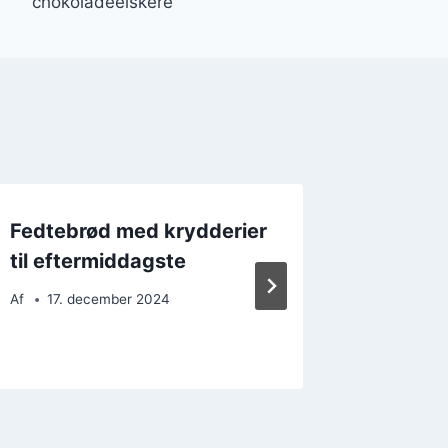
chokoladeelskere
Fedtebrød med krydderier
Fedteb
til eftermiddagste
blåbær
Af
17. december 2024
Af
3. d