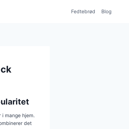
Fedtebrød
Blog
ack
ularitet
r i mange hjem.
kombinerer det