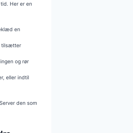
tid. Her er en
Beklæd en
 tilsætter
ingen og rør
 eller indtil
. Server den som