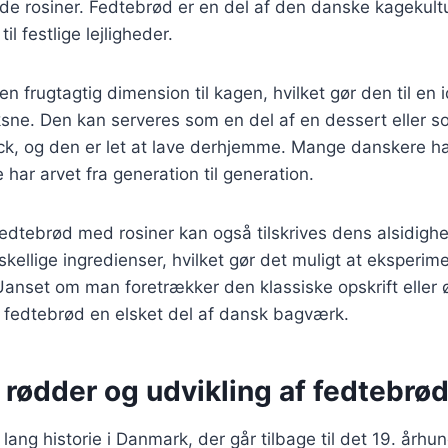
e rosiner. Fedtebrød er en del af den danske kagekultu
il festlige lejligheder.
 en frugtagtig dimension til kagen, hvilket gør den til en i
sne. Den kan serveres som en del af en dessert eller s
k, og den er let at lave derhjemme. Mange danskere h
 har arvet fra generation til generation.
fedtebrød med rosiner kan også tilskrives dens alsidigh
skellige ingredienser, hvilket gør det muligt at eksperi
anset om man foretrækker den klassiske opskrift eller øn
r fedtebrød en elsket del af dansk bagværk.
 rødder og udvikling af fedtebrø
lang historie i Danmark, der går tilbage til det 19. århu