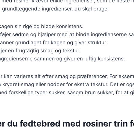
 med rosiner kræver enkle ingredienser, som de fleste h
e grundlæggende ingredienser, du skal bruge:
 kagen sin rige og bløde konsistens.
ilføjer sødme og hjælper med at binde ingredienserne 
Danner grundlaget for kagen og giver struktur.
føjer en frugtagtig smag og tekstur.
ingredienserne sammen og giver en luftig konsistens.
r kan varieres alt efter smag og præferencer. For ekse
en krydret smag eller nødder for ekstra tekstur. Det er og
d forskellige typer sukker, såsom brun sukker, for at 
r du fedtebrød med rosiner trin fo