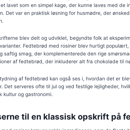
 det lavet som en simpel kage, der kunne laves med de 
. Det var en praktisk løsning for husmødre, der ønske
n.
krifterne blev delt og udviklet, begyndte folk at eksper
varianter. Fedtebrød med rosiner blev hurtigt populært,
 og saftig smag, der komplementerede den rige smørsmag
tioner af fedtebrød, der inkluderer alt fra chokolade til 
tydning af fedtebrød kan også ses i, hvordan det er ble
 Det serveres ofte til jul og ved festlige lejligheder, hvil
sk kultur og gastronomi.
erne til en klassisk opskrift på 