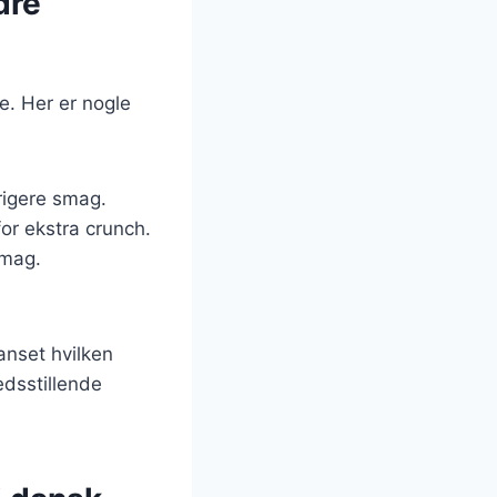
dre
e. Her er nogle
 rigere smag.
or ekstra crunch.
smag.
anset hvilken
edsstillende