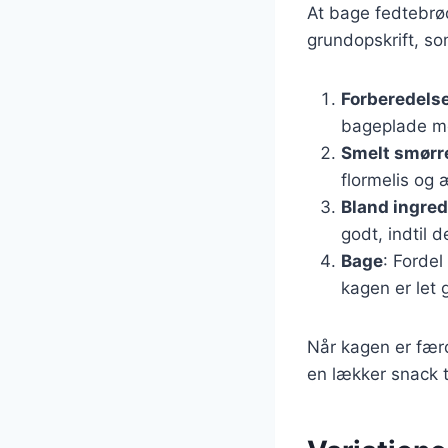
At bage fedtebrød
grundopskrift, so
Forberedels
bageplade m
Smelt smørr
flormelis og 
Bland ingre
godt, indtil d
Bage
: Fordel
kagen er let 
Når kagen er færd
en lækker snack t