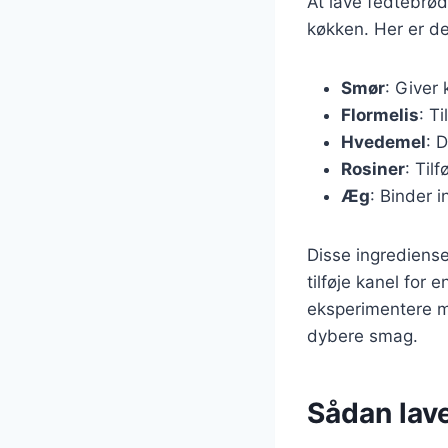
At lave fedtebrød
køkken. Her er d
Smør
: Giver
Flormelis
: T
Hvedemel
: 
Rosiner
: Til
Æg
: Binder 
Disse ingrediense
tilføje kanel for 
eksperimentere me
dybere smag.
Sådan lave