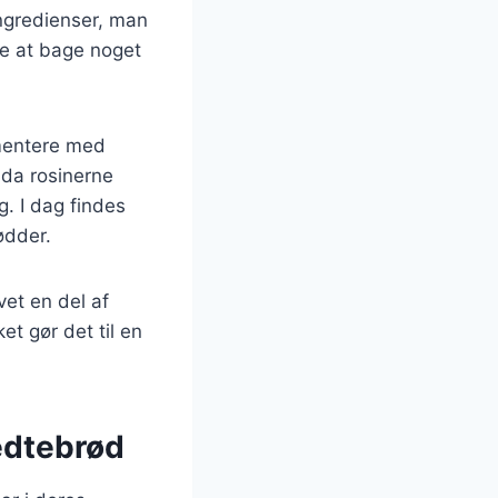
ingredienser, man
de at bage noget
imentere med
 da rosinerne
. I dag findes
nødder.
vet en del af
ket gør det til en
fedtebrød