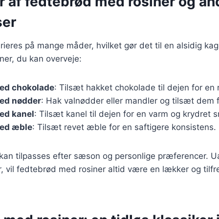
r af fedtebrød med rosiner og an
ser
ieres på mange måder, hvilket gør det til en alsidig kag
ner, du kan overveje:
ed chokolade
: Tilsæt hakket chokolade til dejen for en
ed nødder
: Hak valnødder eller mandler og tilsæt dem f
ed kanel
: Tilsæt kanel til dejen for en varm og krydret 
ed æble
: Tilsæt revet æble for en saftigere konsistens.
 kan tilpasses efter sæson og personlige præferencer. U
, vil fedtebrød med rosiner altid være en lækker og tilfr