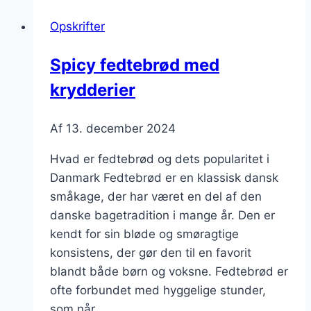
der
Opskrifter
afslutter
måltidet
Spicy fedtebrød med
perfekt
krydderier
Af
13. december 2024
Hvad er fedtebrød og dets popularitet i
Danmark Fedtebrød er en klassisk dansk
småkage, der har været en del af den
danske bagetradition i mange år. Den er
kendt for sin bløde og smøragtige
konsistens, der gør den til en favorit
blandt både børn og voksne. Fedtebrød er
ofte forbundet med hyggelige stunder,
som når…