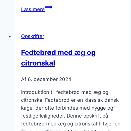
Eksotisk
Læs mere
smag:
prøv
fedtebrød
Opskrifter
med
rom
Fedtebrød med æg og
citronskal
Af
6. december 2024
Introduktion til fedtebrød med æg og
citronskal Fedtebrød er en klassisk dansk
kage, der ofte forbindes med hygge og
festlige lejligheder. Denne opskrift på
fedtebrød med æg og citronskal tilføjer en