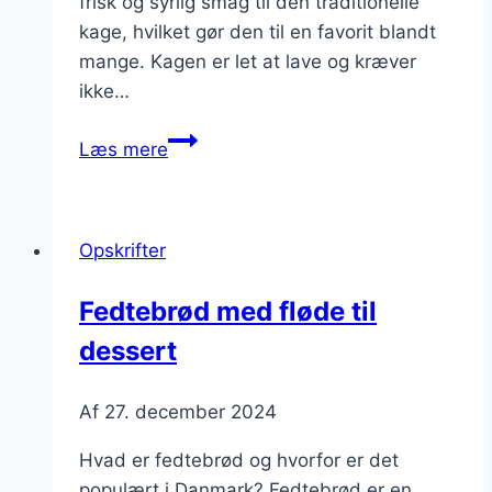
frisk og syrlig smag til den traditionelle
kage, hvilket gør den til en favorit blandt
mange. Kagen er let at lave og kræver
ikke…
Fedtebrød
Læs mere
med
æg
og
Opskrifter
citronskal
Fedtebrød med fløde til
dessert
Af
27. december 2024
Hvad er fedtebrød og hvorfor er det
populært i Danmark? Fedtebrød er en