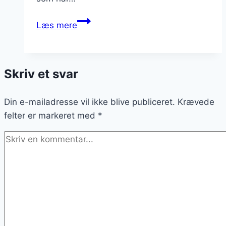
Spicy
Læs mere
fedtebrød
med
krydderier
Skriv et svar
Din e-mailadresse vil ikke blive publiceret.
Krævede
felter er markeret med
*