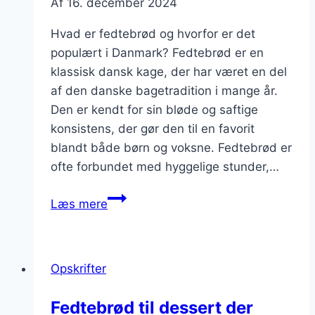
Af
16. december 2024
Hvad er fedtebrød og hvorfor er det
populært i Danmark? Fedtebrød er en
klassisk dansk kage, der har været en del
af den danske bagetradition i mange år.
Den er kendt for sin bløde og saftige
konsistens, der gør den til en favorit
blandt både børn og voksne. Fedtebrød er
ofte forbundet med hyggelige stunder,…
Fedtebrød
Læs mere
med
græsk
yoghurt
Opskrifter
sund
snack
Fedtebrød til dessert der