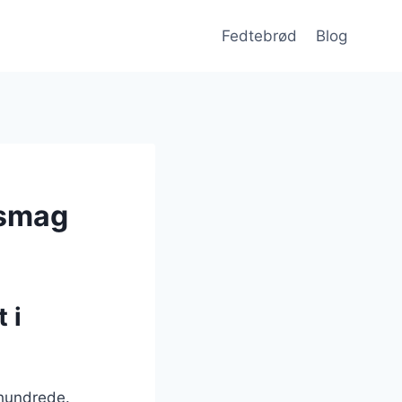
Fedtebrød
Blog
 smag
 i
rhundrede.