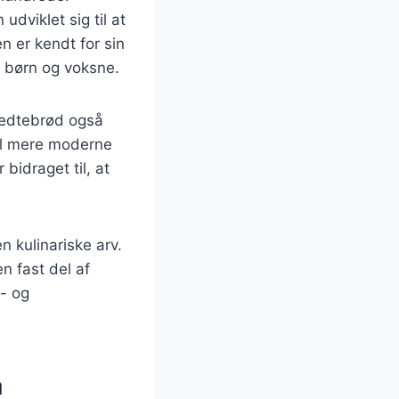
dviklet sig til at
n er kendt for sin
e børn og voksne.
 fedtebrød også
til mere moderne
bidraget til, at
 kulinariske arv.
en fast del af
é- og
å