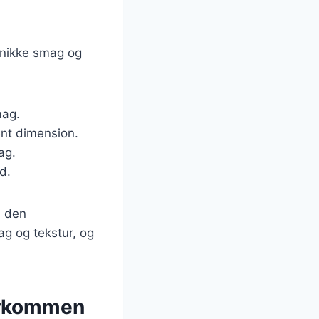
 unikke smag og
mag.
ent dimension.
ag.
d.
l den
g og tekstur, og
ærkommen