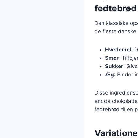
fedtebrød
Den klassiske ops
de fleste danske
Hvedemel
: 
Smør
: Tilføj
Sukker
: Giv
Æg
: Binder 
Disse ingrediense
endda chokolade, 
fedtebrød til en
Variatione