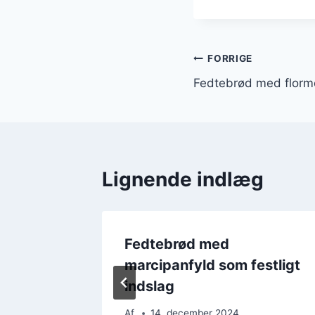
Indlægsnavi
FORRIGE
Fedtebrød med florm
Lignende indlæg
el og
Fedtebrød med
marcipanfyld som festligt
indslag
Af
14. december 2024