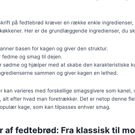
krift på fedtebrød kræver en række enkle ingredienser, d
 køkkener. Her er de grundlæggende ingredienser, du sk
Danner basen for kagen og giver den struktur.
er fedme og smag til dejen.
er sødme og hjælper med at skabe den karakteristiske k
ingredienserne sammen og giver kagen en lethed.
r kan varieres med forskellige smagsgivere som kanel, va
alt efter hvad man foretrækker. Det er netop denne fleks
 populær kage, som kan tilpasses enhver smag.
r af fedtebrød: Fra klassisk til m