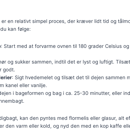
 er en relativt simpel proces, der kræver lidt tid og tål
 du kan følge:
e
: Start med at forvarme ovnen til 180 grader Celsius o
ør og sukker sammen, indtil det er lyst og luftigt. Tils
r godt.
erier
: Sigt hvedemelet og tilsæt det til dejen sammen 
m kanel eller vanilje.
ejen i bageformen og bag i ca. 25-30 minutter, eller ind
ennembagt.
igbagt, kan den pyntes med flormelis eller glasur, alt e
er den varm eller kold, og nyd den med en kop kaffe elle