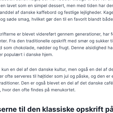
den lavet som en simpel dessert, men med tiden har den u
tanddel af danske kaffebord og festlige lejligheder. Kage
og søde smag, hvilket gør den til en favorit blandt båd
krifterne er blevet videreført gennem generationer, har
ter. Fra den traditionelle opskrift med smør og sukker 
d som chokolade, nødder og frugt. Denne alsidighed har 
er populært i danske hjem.
 kun en del af den danske kultur, men også en del af den
r ofte serveres til højtider som jul og påske, og den er 
raditioner. Den er også blevet en del af det danske caf
, hvor den ofte findes på menukortet.
erne til den klassiske opskrift p