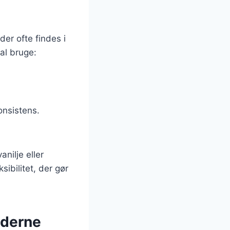
er ofte findes i
al bruge:
onsistens.
nilje eller
ibilitet, der gør
oderne