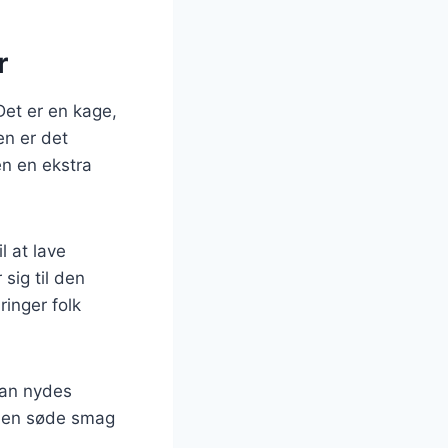
r
Det er en kage,
den er det
en en ekstra
l at lave
sig til den
ringer folk
kan nydes
den søde smag