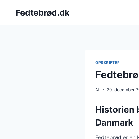
Fortsæt
Fedtebrød.dk
til
indhold
OPSKRIFTER
Fedtebr
Af
20. december 
Historien 
Danmark
Fedtebrød er en k