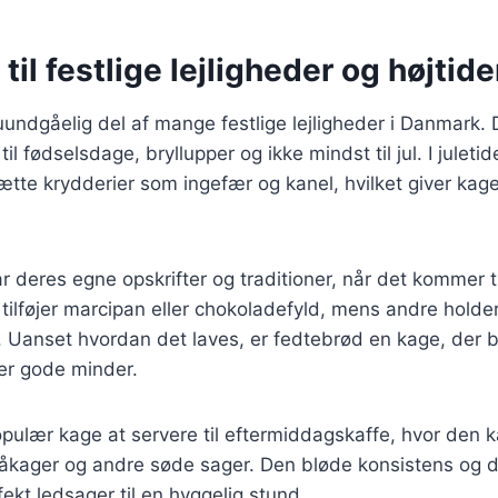
til festlige lejligheder og højtide
undgåelig del af mange festlige lejligheder i Danmark. 
til fødselsdage, bryllupper og ikke mindst til jul. I juleti
lsætte krydderier som ingefær og kanel, hvilket giver kag
r deres egne opskrifter og traditioner, når det kommer ti
tilføjer marcipan eller chokoladefyld, mens andre holder 
t. Uanset hvordan det laves, er fedtebrød en kage, der b
r gode minder.
pulær kage at servere til eftermiddagskaffe, hvor den 
ager og andre søde sager. Den bløde konsistens og 
fekt ledsager til en hyggelig stund.