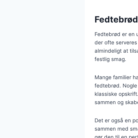
Fedtebrød 
Fedtebrød er en u
der ofte serveres 
almindeligt at ti
festlig smag.
Mange familier ha
fedtebrød. Nogle 
klassiske opskrif
sammen og skabe
Det er også en po
sammen med småk
gør den til en per