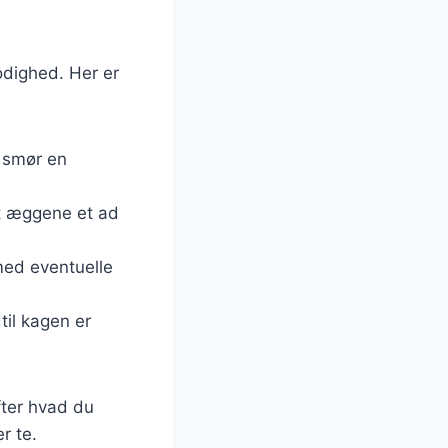
modighed. Her er
g smør en
æt æggene et ad
med eventuelle
til kagen er
fter hvad du
r te.