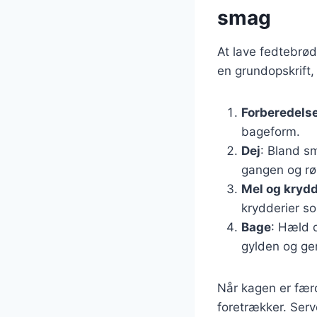
smag
At lave fedtebrød
en grundopskrift,
Forberedels
bageform.
Dej
: Bland sm
gangen og rø
Mel og krydd
krydderier so
Bage
: Hæld d
gylden og g
Når kagen er færd
foretrækker. Serv