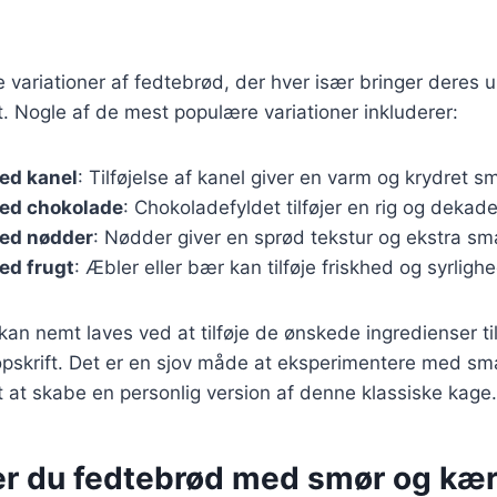
ge variationer af fedtebrød, der hver især bringer deres
et. Nogle af de mest populære variationer inkluderer:
ed kanel
: Tilføjelse af kanel giver en varm og krydret s
ed chokolade
: Chokoladefyldet tilføjer en rig og dekad
ed nødder
: Nødder giver en sprød tekstur og ekstra sm
ed frugt
: Æbler eller bær kan tilføje friskhed og syrlighe
 kan nemt laves ved at tilføje de ønskede ingredienser ti
skrift. Det er en sjov måde at eksperimentere med sma
t at skabe en personlig version af denne klassiske kage.
er du fedtebrød med smør og k