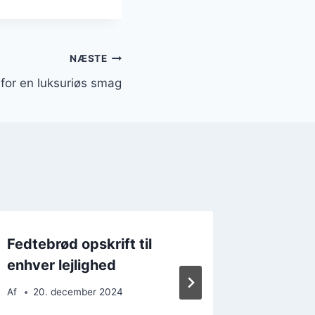
NÆSTE
for en luksuriøs smag
Fedtebrød opskrift til
Fedtebr
enhver lejlighed
sødme 
Af
20. december 2024
Af
7. d