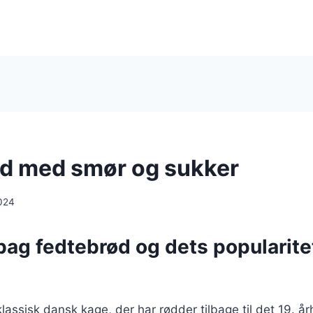
d med smør og sukker
024
bag fedtebrød og dets popularitet
lassisk dansk kage, der har rødder tilbage til det 19. å