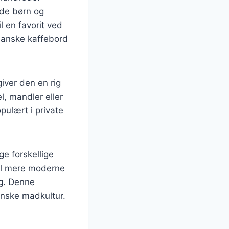
åde børn og
l en favorit ved
 danske kaffebord
iver den en rig
, mandler eller
pulært i private
ge forskellige
til mere moderne
ag. Denne
danske madkultur.