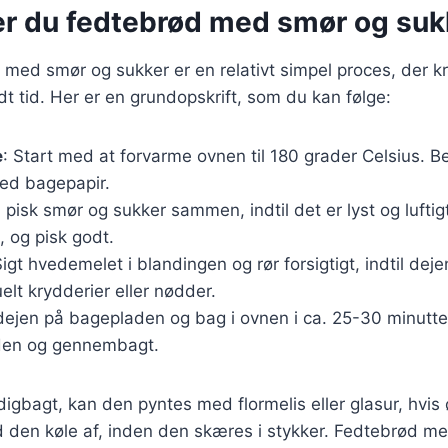
er du fedtebrød med smør og suk
 med smør og sukker er en relativt simpel proces, der k
dt tid. Her er en grundopskrift, som du kan følge:
e
: Start med at forvarme ovnen til 180 grader Celsius. 
ed bagepapir.
l, pisk smør og sukker sammen, indtil det er lyst og luft
 og pisk godt.
Sigt hvedemelet i blandingen og rør forsigtigt, indtil deje
elt krydderier eller nødder.
ejen på bagepladen og bag i ovnen i ca. 25-30 minutter, 
den og gennembagt.
igbagt, kan den pyntes med flormelis eller glasur, hvis
d den køle af, inden den skæres i stykker. Fedtebrød m