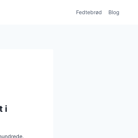
Fedtebrød
Blog
 i
rhundrede.