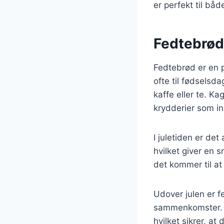
er perfekt til båd
Fedtebrød 
Fedtebrød er en p
ofte til fødselsd
kaffe eller te. K
krydderier som in
I juletiden er det
hvilket giver en s
det kommer til at 
Udover julen er 
sammenkomster. De
hvilket sikrer, at