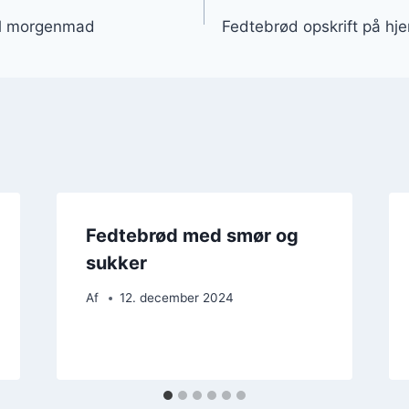
gation
il morgenmad
Fedtebrød opskrift på h
Fedtebrød med smør og
sukker
Af
12. december 2024