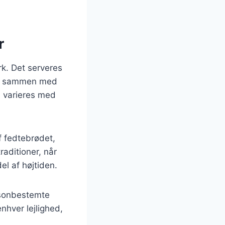
r
k. Det serveres
des sammen med
an varieres med
af fedtebrødet,
raditioner, når
el af højtiden.
æsonbestemte
nhver lejlighed,