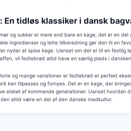
 En tidløs klassiker i dansk bag
ør og sukker er mere end bare en kage; det er en del
kle ingredienser og lette tilberedning gør den til en fav
r nyder at spise kage. Uanset om det er til en festlig le
affen, vil fedtebrød altid have en særlig plads i dansker
torie og mange variationer er fedtebrød et perfekt eks
ærk kan tilpasses og fornyes. Det er en kage, der bring
live elsket af kommende generationer. Uanset hvordan d
l den altid være en del af den danske madkultur.