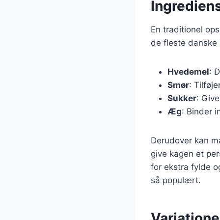
Ingrediens
En traditionel op
de fleste danske
Hvedemel
: 
Smør
: Tilføj
Sukker
: Giv
Æg
: Binder 
Derudover kan man 
give kagen et per
for ekstra fylde 
så populært.
Variatione