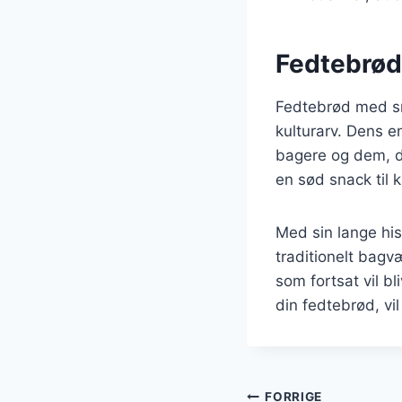
Fedtebrød:
Fedtebrød med sm
kulturarv. Dens en
bagere og dem, de
en sød snack til k
Med sin lange his
traditionelt bagv
som fortsat vil b
din fedtebrød, vi
FORRIGE