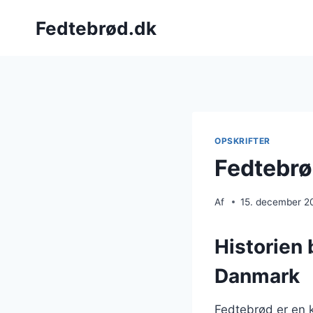
Fortsæt
Fedtebrød.dk
til
indhold
OPSKRIFTER
Fedtebrø
Af
15. december 2
Historien 
Danmark
Fedtebrød er en k