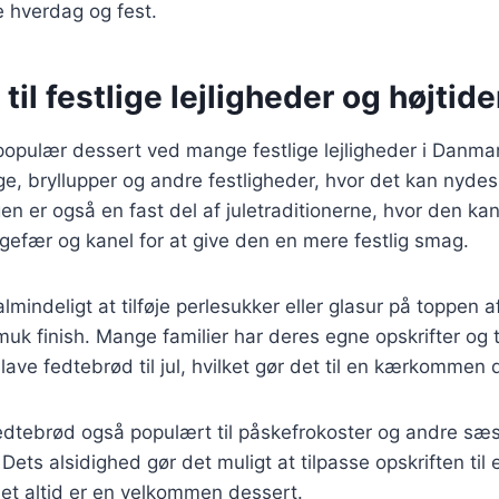
e hverdag og fest.
til festlige lejligheder og højtide
opulær dessert ved mange festlige lejligheder i Danmar
age, bryllupper og andre festligheder, hvor det kan ny
agen er også en fast del af juletraditionerne, hvor den k
gefær og kanel for at give den en mere festlig smag.
 almindeligt at tilføje perlesukker eller glasur på toppen 
muk finish. Mange familier har deres egne opskrifter og t
lave fedtebrød til jul, hvilket gør det til en kærkommen d
fedtebrød også populært til påskefrokoster og andre s
ts alsidighed gør det muligt at tilpasse opskriften til e
 det altid er en velkommen dessert.