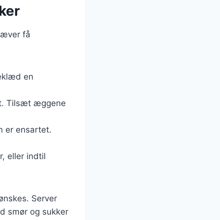
ker
ræver få
Beklæd en
igt. Tilsæt æggene
n er ensartet.
eller indtil
 ønskes. Server
ed smør og sukker