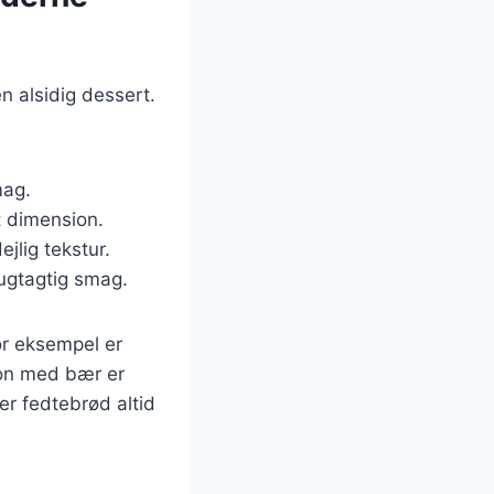
n alsidig dessert.
mag.
t dimension.
jlig tekstur.
rugtagtig smag.
or eksempel er
ion med bær er
er fedtebrød altid