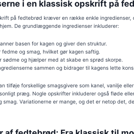
erne i en klassisk opskrift på fe
skrift på fedtebrød kræver en række enkle ingredienser, d
 hjem. De grundlæggende ingredienser inkluderer:
Danner basen for kagen og giver den struktur.
er fedme og smag, hvilket gør kagen saftig.
er sødme og hjælper med at skabe en sprød skorpe.
ingredienserne sammen og bidrager til kagens lette kons
tilføje forskellige smagsgivere som kanel, vanilje eller 
sonligt præg. Nogle opskrifter inkluderer også fløde ell
og smag. Variationerne er mange, og det er netop det, d
r af fedtebrød: Fra klassisk til m