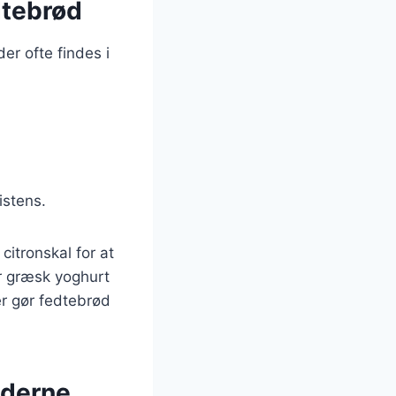
dtebrød
er ofte findes i
istens.
citronskal for at
er græsk yoghurt
er gør fedtebrød
oderne