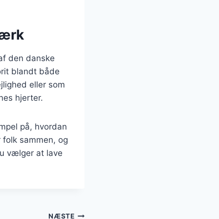
værk
 af den danske
orit blandt både
jlighed eller som
nes hjerter.
empel på, hvordan
er folk sammen, og
u vælger at lave
NÆSTE