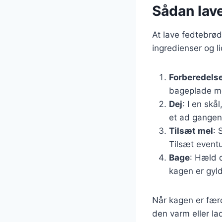
Sådan lav
At lave fedtebrød
ingredienser og li
Forberedels
bageplade m
Dej
: I en skå
et ad gangen,
Tilsæt mel
: 
Tilsæt eventu
Bage
: Hæld d
kagen er gyl
Når kagen er færd
den varm eller la