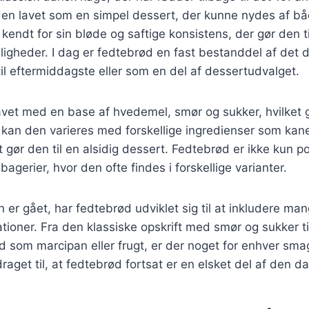
 den lavet som en simpel dessert, der kunne nydes af b
kendt for sin bløde og saftige konsistens, der gør den ti
jligheder. I dag er fedtebrød en fast bestanddel af det
til eftermiddagste eller som en del af dessertudvalget.
avet med en base af hvedemel, smør og sukker, hvilket g
an den varieres med forskellige ingredienser som kanel
t gør den til en alsidig dessert. Fedtebrød er ikke kun po
agerier, hvor den ofte findes i forskellige varianter.
n er gået, har fedtebrød udviklet sig til at inkludere man
iationer. Fra den klassiske opskrift med smør og sukker 
d som marcipan eller frugt, er der noget for enhver sm
draget til, at fedtebrød fortsat er en elsket del af den 