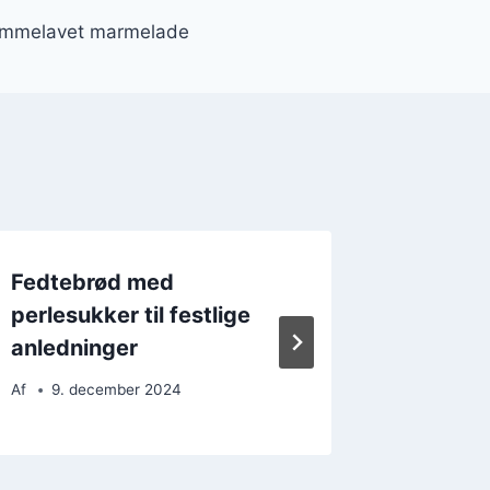
jemmelavet marmelade
Fedtebrød med
Fedteb
perlesukker til festlige
æbleci
anledninger
Af
3. d
Af
9. december 2024