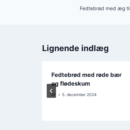
Indlægsnavi
Fedtebrød med æg t
Lignende indlæg
il
Fedtebrød med røde bær
og flødeskum
Af
5. december 2024