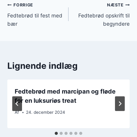
Indlægsnavigation
FORRIGE
NÆSTE
Fedtebrød til fest med
Fedtebrød opskrift til
bær
begyndere
Lignende indlæg
Fedtebrød med marcipan og fløde
for en luksuriøs treat
Af
24. december 2024