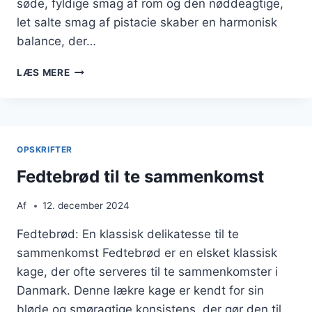
søde, fyldige smag af rom og den nøddeagtige,
let salte smag af pistacie skaber en harmonisk
balance, der…
EKSOTISK
LÆS MERE
UDGAVE
AF
FEDTEBRØD:
ROM
OG
OPSKRIFTER
PISTACIE
Fedtebrød til te sammenkomst
Af
12. december 2024
Fedtebrød: En klassisk delikatesse til te
sammenkomst Fedtebrød er en elsket klassisk
kage, der ofte serveres til te sammenkomster i
Danmark. Denne lækre kage er kendt for sin
bløde og smøragtige konsistens, der gør den til