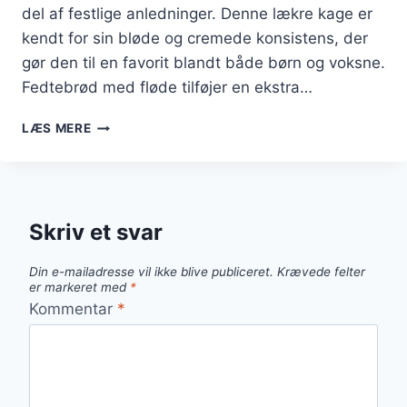
del af festlige anledninger. Denne lækre kage er
kendt for sin bløde og cremede konsistens, der
gør den til en favorit blandt både børn og voksne.
Fedtebrød med fløde tilføjer en ekstra…
FEDTEBRØD
LÆS MERE
MED
FLØDE:
EKSTRA
LÆKKERT
OG
Skriv et svar
CREMET
Din e-mailadresse vil ikke blive publiceret.
Krævede felter
er markeret med
*
Kommentar
*