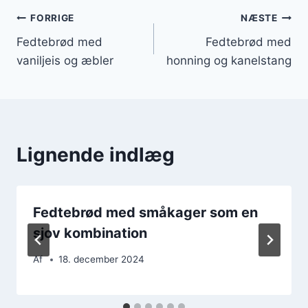
Indlægsnavigation
FORRIGE
NÆSTE
Fedtebrød med
Fedtebrød med
vaniljeis og æbler
honning og kanelstang
Lignende indlæg
Fedtebrød med småkager som en
sjov kombination
Af
18. december 2024