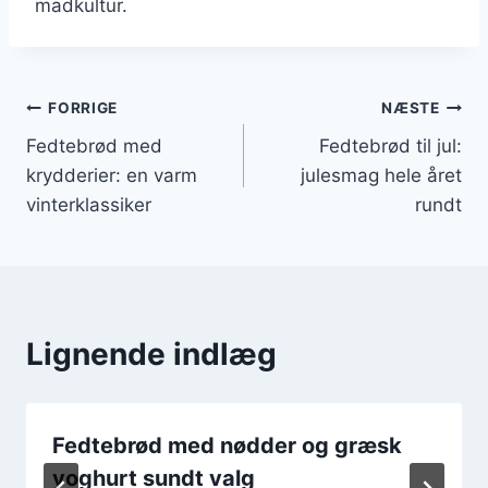
madkultur.
Indlægsnavigation
FORRIGE
NÆSTE
Fedtebrød med
Fedtebrød til jul:
krydderier: en varm
julesmag hele året
vinterklassiker
rundt
Lignende indlæg
Fedtebrød med nødder og græsk
yoghurt sundt valg