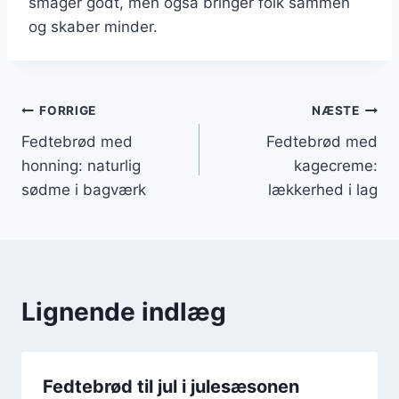
smager godt, men også bringer folk sammen
og skaber minder.
Indlægsnavigation
FORRIGE
NÆSTE
Fedtebrød med
Fedtebrød med
honning: naturlig
kagecreme:
sødme i bagværk
lækkerhed i lag
Lignende indlæg
Fedtebrød til jul i julesæsonen