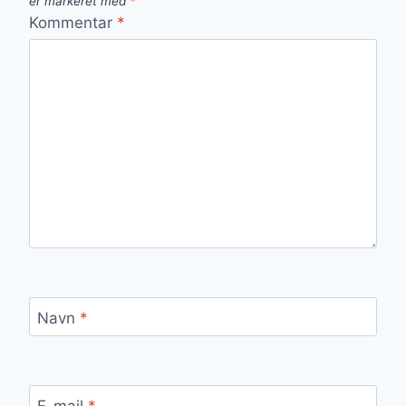
er markeret med
*
Kommentar
*
Navn
*
E-mail
*