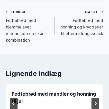
Indlægsnavigation
FORRIGE
NÆSTE
Fedtebrød med
Fedtebrød med
hjemmelavet
honning og krydderier
marmelade en skøn
til eftermiddagssnack
kombination
Lignende indlæg
Fedtebrød med mandler og honning
til jul