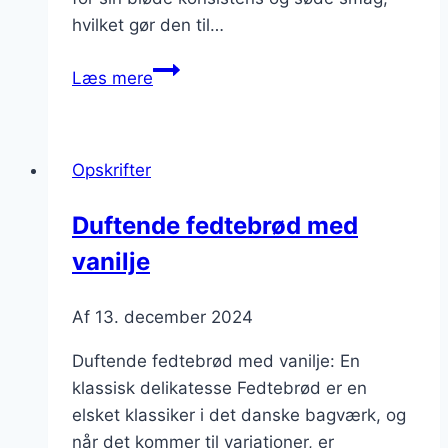
hvilket gør den til…
Fedtebrød
Læs mere
med
græsk
yoghurt
Opskrifter
og
frugt
Duftende fedtebrød med
til
vanilje
morgenmad
Af
13. december 2024
Duftende fedtebrød med vanilje: En
klassisk delikatesse Fedtebrød er en
elsket klassiker i det danske bagværk, og
når det kommer til variationer, er