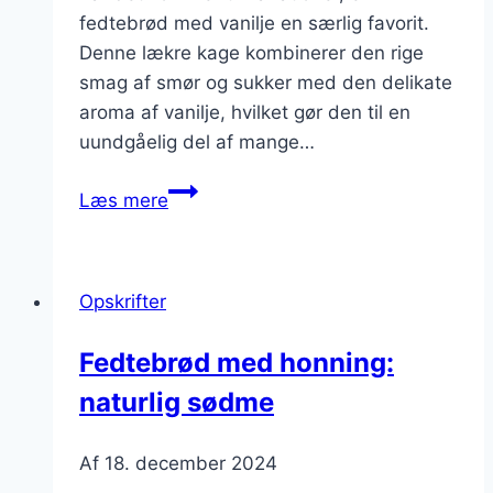
fedtebrød med vanilje en særlig favorit.
Denne lækre kage kombinerer den rige
smag af smør og sukker med den delikate
aroma af vanilje, hvilket gør den til en
uundgåelig del af mange…
Duftende
Læs mere
fedtebrød
med
vanilje
Opskrifter
Fedtebrød med honning:
naturlig sødme
Af
18. december 2024