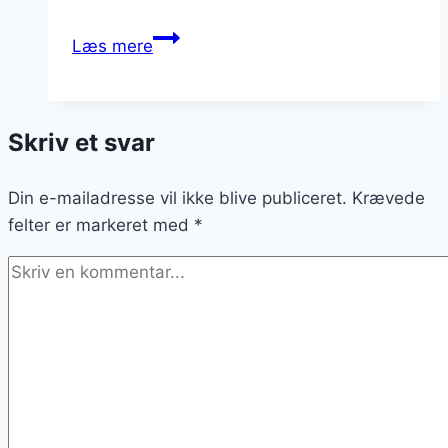
Fedtebrød
Læs mere
opskrift:
En
klassiker
Skriv et svar
i
køkkenet
Din e-mailadresse vil ikke blive publiceret.
Krævede
felter er markeret med
*