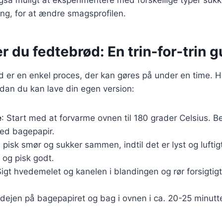
ing, for at ændre smagsprofilen.
r du fedtebrød: En trin-for-trin g
 er en enkel proces, der kan gøres på under en time. Her
ordan du kan lave din egen version:
e
: Start med at forvarme ovnen til 180 grader Celsius. 
ed bagepapir.
l, pisk smør og sukker sammen, indtil det er lyst og luft
 og pisk godt.
Sigt hvedemelet og kanelen i blandingen og rør forsigtigt,
 dejen på bagepapiret og bag i ovnen i ca. 20-25 minutter