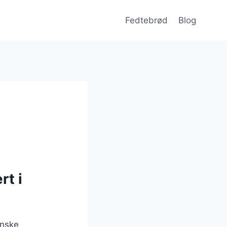
Fedtebrød
Blog
rt i
anske