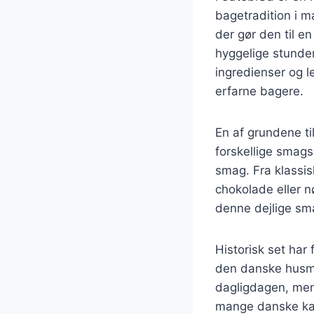
bagetradition i m
der gør den til e
hyggelige stunder
ingredienser og l
erfarne bagere.
En af grundene ti
forskellige smagsg
smag. Fra klassis
chokolade eller 
denne dejlige sm
Historisk set har
den danske husma
dagligdagen, men 
mange danske kag