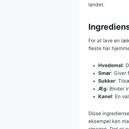
landet.
Ingrediens
For at lave en l
fleste har hjemme
Hvedemel
: 
Smør
: Giver
Sukker
: Til
Æg
: Binder 
Kanel
: En va
Disse ingrediense
eksempel kan man 
smagen. Det er o