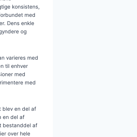
tige konsistens,
e forbundet med
er. Dens enkle
egyndere og
kan varieres med
n til enhver
rsioner med
erimentere med
t blev en del af
 en del af
st bestanddel af
er over hele