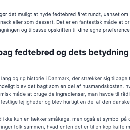
 gør det muligt at nyde fedtebrød året rundt, uanset om de
ack eller som dessert. Det er en fantastisk måde at bri
bagningen og tilpasse opskriften til dine egne præference
bag fedtebrød og dets betydning
ang og rig historie i Danmark, der strækker sig tilbage t
ndeligt blev det bagt som en del af husmandskosten, hv
omisk måde at bruge de ingredienser, man havde til råd
festlige lejligheder og blev hurtigt en del af den danske
ød ikke kun en lækker småkage, men også et symbol på 
ringer folk sammen, hvad enten det er til en kop kaffe m