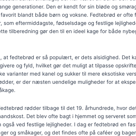
ange generationer. Den er kendt for sin bløde og smørag
n favorit blandt både børn og voksne. Fedtebrød er oft
, som eftermiddagste, fødselsdage og festlige lejlighed
ette tilberedning gør den til en ideel kage for både nyb
l, at fedtebrød er så populært, er dets alsidighed. Det 
ivere og fyld, hvilket gør det muligt at tilpasse opskrifte
ke varianter med kanel og sukker til mere eksotiske ve
nødder, er der næsten uendelige muligheder for at eksp
åkage.
 fedtebrød rødder tilbage til det 19. århundrede, hvor de
ndskost. Det blev ofte bagt i hjemmet og serveret som
også ved festlige lejligheder. I dag er fedtebrød en fa
er og småkager, og det findes ofte på caféer og bageri