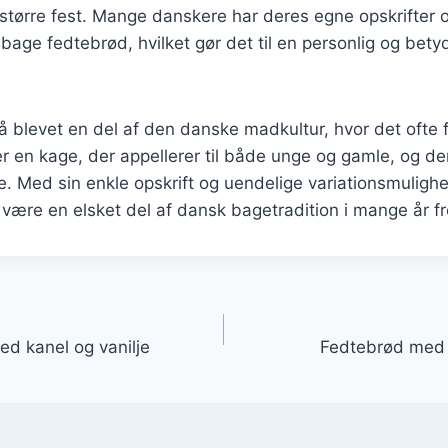
større fest. Mange danskere har deres egne opskrifter og
 bage fedtebrød, hvilket gør det til en personlig og bety
 blevet en del af den danske madkultur, hvor det ofte 
er en kage, der appellerer til både unge og gamle, og de
lme. Med sin enkle opskrift og uendelige variationsmuligh
være en elsket del af dansk bagetradition i mange år f
gation
d kanel og vanilje
Fedtebrød med 