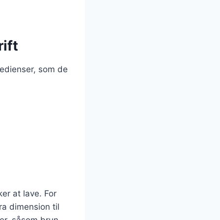
ift
redienser, som de
er at lave. For
ra dimension til
ker, såsom brun