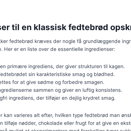
er til en klassisk fedtebrød opskr
ækker fedtebrød kræves der nogle få grundlæggende ing
. Her er en liste over de essentielle ingredienser:
Den primære ingrediens, der giver strukturen til kagen.
 fedtebrødet sin karakteristiske smag og blødhed.
sættes for at give sødme og forbedre smagen.
ingredienserne sammen og giver en luftig konsistens.
lgfri ingrediens, der tilføjer en dejlig krydret smag.
r kan varieres alt efter, hvilken type fedtebrød man ønsk
tilføje nødder, chokolade eller frugt for at give en ekst
gså muligt at eksperimentere med forskellige typer suk