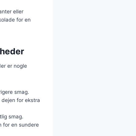
nter eller
kolade for en
igheder
Her er nogle
 rigere smag.
 dejen for ekstra
tlig smag.
rn for en sundere