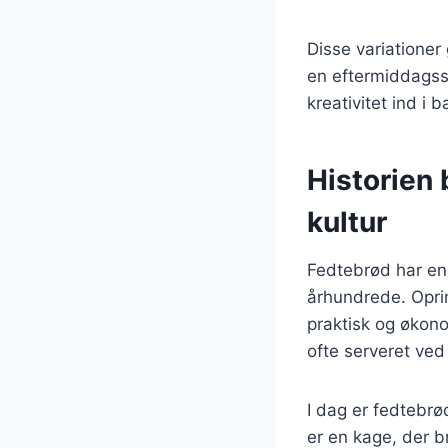
Disse variationer
en eftermiddagssn
kreativitet ind i 
Historien 
kultur
Fedtebrød har en l
århundrede. Opri
praktisk og økon
ofte serveret ved 
I dag er fedtebr
er en kage, der b