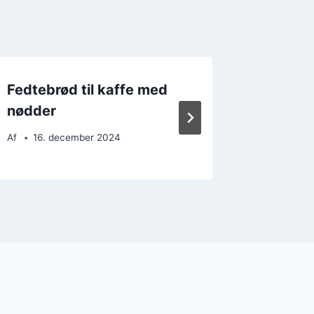
Fedtebrød til kaffe med
Fedtebrø
nødder
traditi
Af
16. december 2024
Af
21. 