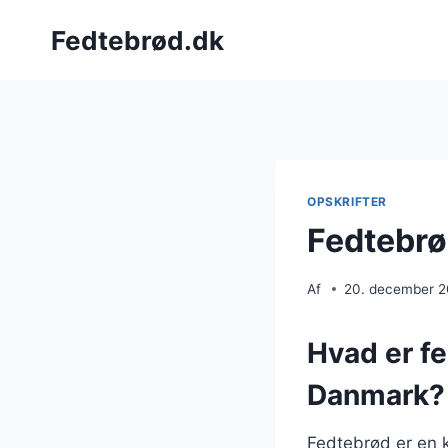
Fortsæt
Fedtebrød.dk
til
indhold
OPSKRIFTER
Fedtebrød
Af
20. december 
Hvad er fe
Danmark?
Fedtebrød er en 