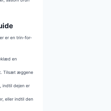
uide
 er en trin-for-
Beklæd en
igt. Tilsæt æggene
 indtil dejen er
, eller indtil den