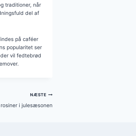
 traditioner, når
dningsfuld del af
findes på caféer
ns popularitet ser
eder vil fedtebrød
remover.
NÆSTE
rosiner i julesæsonen