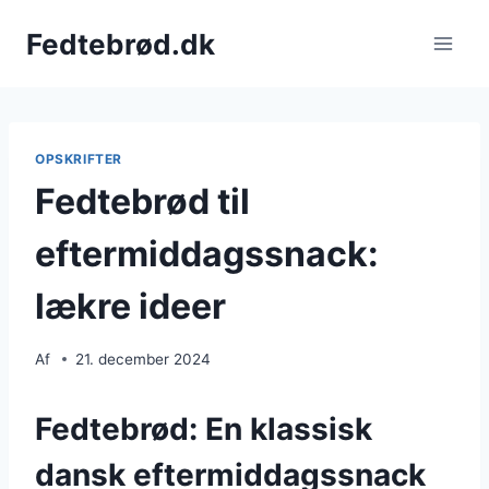
Fortsæt
Fedtebrød.dk
til
indhold
OPSKRIFTER
Fedtebrød til
eftermiddagssnack:
lækre ideer
Af
21. december 2024
Fedtebrød: En klassisk
dansk eftermiddagssnack