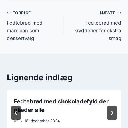
Indlægsnavigation
FORRIGE
NÆSTE
Fedtebrød med
Fedtebrød med
marcipan som
krydderier for ekstra
dessertvalg
smag
Lignende indlæg
Fedtebrød med chokoladefyld der
glæder alle
Af
18. december 2024