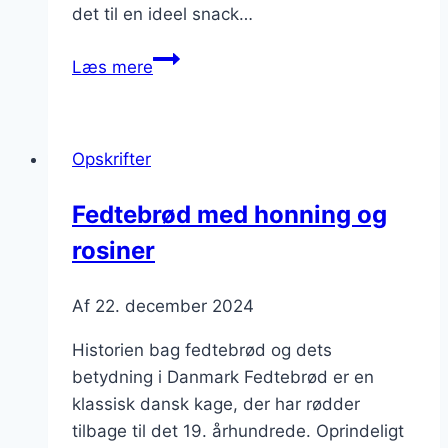
det til en ideel snack…
Fedtebrød
Læs mere
med
rosiner
som
Opskrifter
snack
Fedtebrød med honning og
rosiner
Af
22. december 2024
Historien bag fedtebrød og dets
betydning i Danmark Fedtebrød er en
klassisk dansk kage, der har rødder
tilbage til det 19. århundrede. Oprindeligt