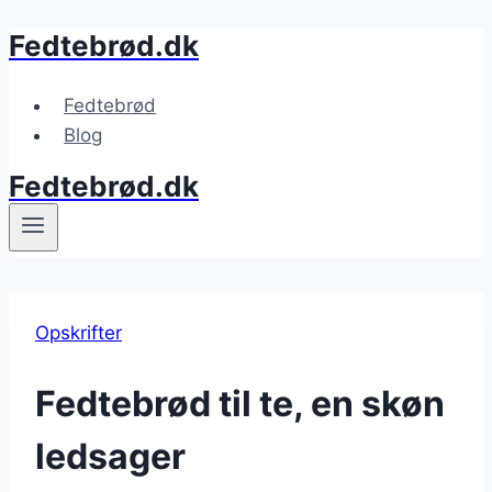
Fedtebrød.dk
Fortsæt
til
indhold
Fedtebrød
Blog
Fedtebrød.dk
Opskrifter
Fedtebrød til te, en skøn
ledsager