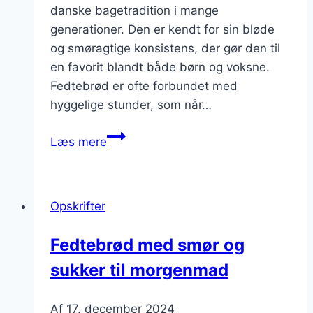
danske bagetradition i mange
generationer. Den er kendt for sin bløde
og smøragtige konsistens, der gør den til
en favorit blandt både børn og voksne.
Fedtebrød er ofte forbundet med
hyggelige stunder, som når…
Fedtebrød
Læs mere
med
sukker
og
Opskrifter
kanel
Fedtebrød med smør og
sukker til morgenmad
Af
17. december 2024