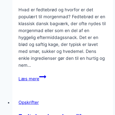
Hvad er fedtebrød og hvorfor er det
populært til morgenmad? Fedtebrød er en
klassisk dansk bagværk, der ofte nydes til
morgenmad eller som en del af en
hyggelig eftermiddagssnack. Det er en
blød og saftig kage, der typisk er lavet
med smør, sukker og hvedemel. Dens
enkle ingredienser gør den til en hurtig og
nem…
Fedtebrød
Læs mere
med
smør
og
Opskrifter
sukker
til