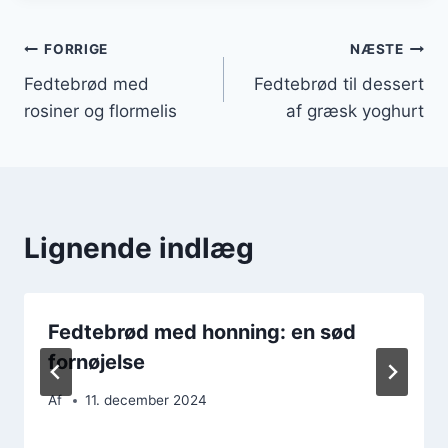
Indlægsnavigation
FORRIGE
NÆSTE
Fedtebrød med
Fedtebrød til dessert
rosiner og flormelis
af græsk yoghurt
Lignende indlæg
Fedtebrød med honning: en sød
fornøjelse
Af
11. december 2024