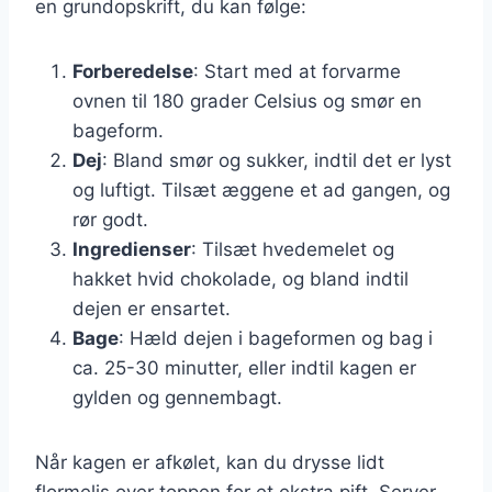
en grundopskrift, du kan følge:
Forberedelse
: Start med at forvarme
ovnen til 180 grader Celsius og smør en
bageform.
Dej
: Bland smør og sukker, indtil det er lyst
og luftigt. Tilsæt æggene et ad gangen, og
rør godt.
Ingredienser
: Tilsæt hvedemelet og
hakket hvid chokolade, og bland indtil
dejen er ensartet.
Bage
: Hæld dejen i bageformen og bag i
ca. 25-30 minutter, eller indtil kagen er
gylden og gennembagt.
Når kagen er afkølet, kan du drysse lidt
flormelis over toppen for et ekstra pift. Server