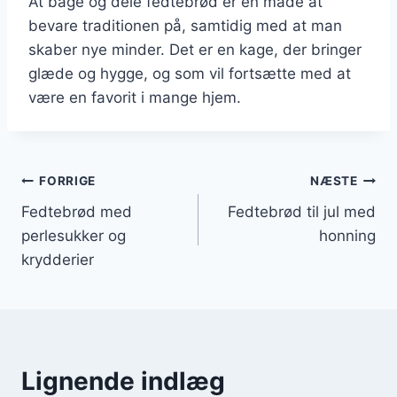
At bage og dele fedtebrød er en måde at
bevare traditionen på, samtidig med at man
skaber nye minder. Det er en kage, der bringer
glæde og hygge, og som vil fortsætte med at
være en favorit i mange hjem.
Indlægsnavigation
FORRIGE
NÆSTE
Fedtebrød med
Fedtebrød til jul med
perlesukker og
honning
krydderier
Lignende indlæg