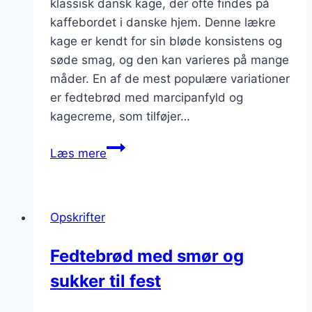
klassisk dansk kage, der ofte findes på
kaffebordet i danske hjem. Denne lækre
kage er kendt for sin bløde konsistens og
søde smag, og den kan varieres på mange
måder. En af de mest populære variationer
er fedtebrød med marcipanfyld og
kagecreme, som tilføjer…
Fedtebrød
Læs mere
med
marcipanfyld
og
Opskrifter
kagecreme
som
Fedtebrød med smør og
treat
sukker til fest