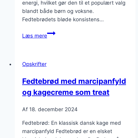
energi, hvilket gør den til et populært valg
blandt både børn og voksne.
Fedtebrødets bløde konsistens…
Fedtebrød
Læs mere
med
rosiner
som
Opskrifter
snack
Fedtebrød med marcipanfyld
og kagecreme som treat
Af
18. december 2024
Fedtebrød: En klassisk dansk kage med
marcipanfyld Fedtebrød er en elsket