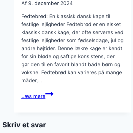
Af
9. december 2024
Fedtebrød: En klassisk dansk kage til
festlige lejligheder Fedtebrød er en elsket
klassisk dansk kage, der ofte serveres ved
festlige lejligheder som fødselsdage, jul og
andre højtider. Denne lækre kage er kendt
for sin bløde og saftige konsistens, der
gør den til en favorit blandt både børn og
voksne. Fedtebrød kan varieres på mange
måder,…
Fedtebrød
Læs mere
med
smør
og
Skriv et svar
sukker