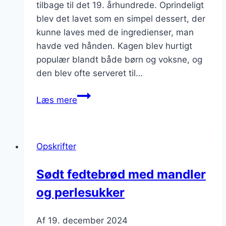
tilbage til det 19. århundrede. Oprindeligt
blev det lavet som en simpel dessert, der
kunne laves med de ingredienser, man
havde ved hånden. Kagen blev hurtigt
populær blandt både børn og voksne, og
den blev ofte serveret til…
Fedtebrød
Læs mere
med
kanel
og
Opskrifter
æblecider
Sødt fedtebrød med mandler
og perlesukker
Af
19. december 2024