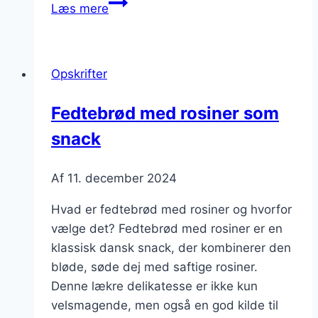
Fedtebrød
Læs mere
med
nødder
som
Opskrifter
sund
snack
Fedtebrød med rosiner som
snack
Af
11. december 2024
Hvad er fedtebrød med rosiner og hvorfor
vælge det? Fedtebrød med rosiner er en
klassisk dansk snack, der kombinerer den
bløde, søde dej med saftige rosiner.
Denne lækre delikatesse er ikke kun
velsmagende, men også en god kilde til