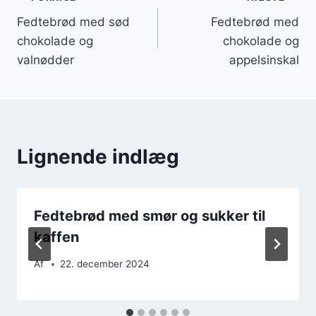
Indlægsnavigation
Fedtebrød med sød
Fedtebrød med
chokolade og
chokolade og
valnødder
appelsinskal
Lignende indlæg
Fedtebrød med smør og sukker til
kaffen
Af
22. december 2024