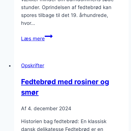
stunder. Oprindelsen af fedtebrød kan
spores tilbage til det 19. århundrede,
hvor…
Fedtebrød
Læs mere
med
vanilje
der
Opskrifter
vækker
minder
Fedtebrød med rosiner og
smør
Af
4. december 2024
Historien bag fedtebrød: En klassisk
dansk delikatesse Fedtebrød er en