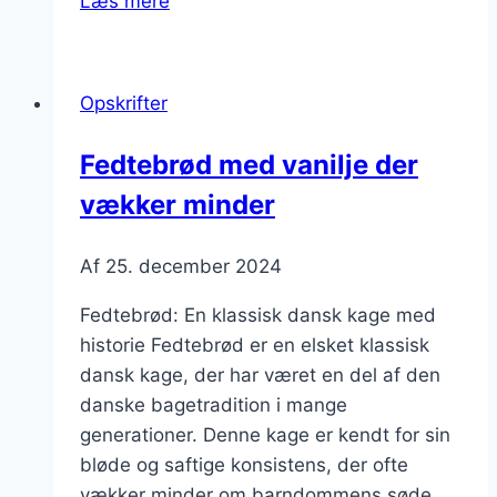
Læs mere
med
hvedemel
og
Opskrifter
vanilje
Fedtebrød med vanilje der
vækker minder
Af
25. december 2024
Fedtebrød: En klassisk dansk kage med
historie Fedtebrød er en elsket klassisk
dansk kage, der har været en del af den
danske bagetradition i mange
generationer. Denne kage er kendt for sin
bløde og saftige konsistens, der ofte
vækker minder om barndommens søde