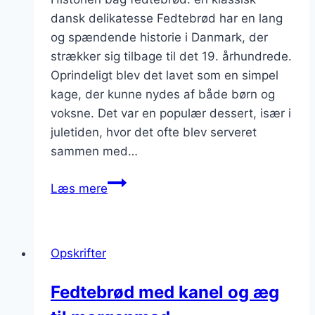
dansk delikatesse Fedtebrød har en lang
og spændende historie i Danmark, der
strækker sig tilbage til det 19. århundrede.
Oprindeligt blev det lavet som en simpel
kage, der kunne nydes af både børn og
voksne. Det var en populær dessert, især i
juletiden, hvor det ofte blev serveret
sammen med…
Fedtebrød
Læs mere
med
krydderier:
aromatisk
Opskrifter
og
interessant
Fedtebrød med kanel og æg