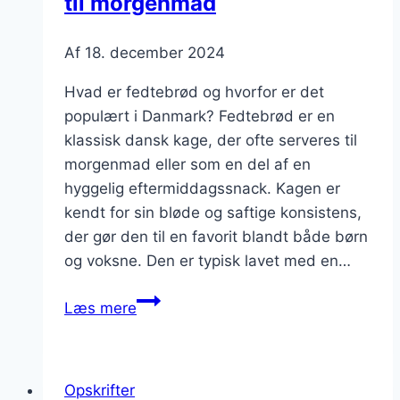
til morgenmad
Af
18. december 2024
Hvad er fedtebrød og hvorfor er det
populært i Danmark? Fedtebrød er en
klassisk dansk kage, der ofte serveres til
morgenmad eller som en del af en
hyggelig eftermiddagssnack. Kagen er
kendt for sin bløde og saftige konsistens,
der gør den til en favorit blandt både børn
og voksne. Den er typisk lavet med en…
Fedtebrød
Læs mere
med
kanel
og
Opskrifter
æg