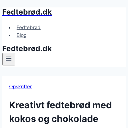
Fedtebrød.dk
Fortsæt
til
indhold
Fedtebrød
Blog
Fedtebrød.dk
Opskrifter
Kreativt fedtebrød med
kokos og chokolade