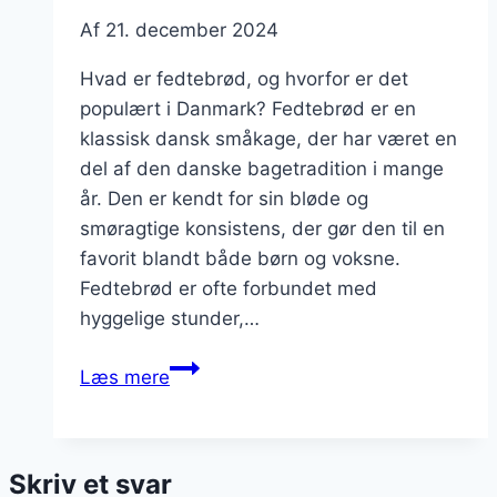
Af
21. december 2024
Hvad er fedtebrød, og hvorfor er det
populært i Danmark? Fedtebrød er en
klassisk dansk småkage, der har været en
del af den danske bagetradition i mange
år. Den er kendt for sin bløde og
smøragtige konsistens, der gør den til en
favorit blandt både børn og voksne.
Fedtebrød er ofte forbundet med
hyggelige stunder,…
Fedtebrød
Læs mere
med
hvedemel:
nemt
Skriv et svar
og