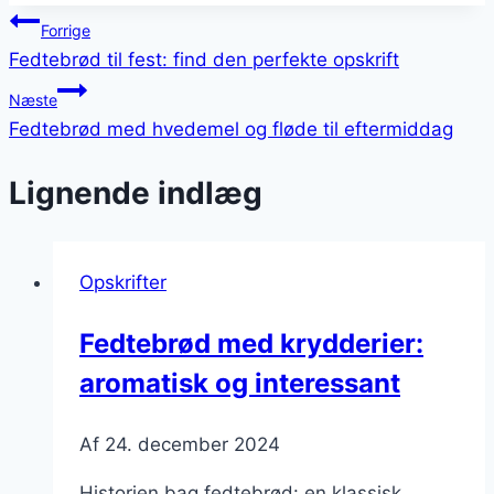
Indlægsnavigation
Forrige
Fedtebrød til fest: find den perfekte opskrift
Næste
Fedtebrød med hvedemel og fløde til eftermiddag
Lignende indlæg
Opskrifter
Fedtebrød med krydderier:
aromatisk og interessant
Af
24. december 2024
Historien bag fedtebrød: en klassisk