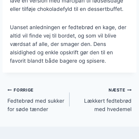
lave en version med marcipan til fødselsdage
eller tilføje chokoladefyld til en dessertbuffet.
Uanset anledningen er fedtebrød en kage, der
altid vil finde vej til bordet, og som vil blive
værdsat af alle, der smager den. Dens
alsidighed og enkle opskrift gør den til en
favorit blandt både bagere og spisere.
Indlægsnavigation
FORRIGE
NÆSTE
Fedtebrød med sukker
Lækkert fedtebrød
for søde tænder
med hvedemel