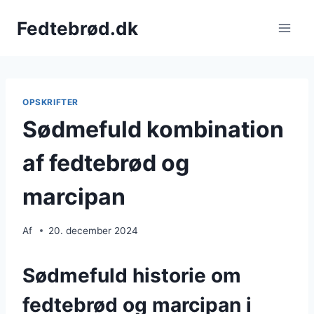
Fortsæt
Fedtebrød.dk
til
indhold
OPSKRIFTER
Sødmefuld kombination
af fedtebrød og
marcipan
Af
20. december 2024
Sødmefuld historie om
fedtebrød og marcipan i