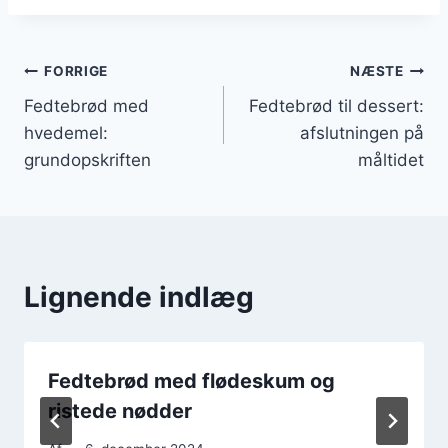
Indlægsnavigation
FORRIGE
NÆSTE
Fedtebrød med
Fedtebrød til dessert:
hvedemel:
afslutningen på
grundopskriften
måltidet
Lignende indlæg
Fedtebrød med flødeskum og
ristede nødder