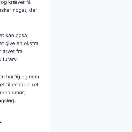
 og kræver få
nsker noget, der
Det kan også
at give en ekstra
 arvet fra
lturarv.
en hurtig og nem
t til en ideel ret
t med smør,
agsløg.
r