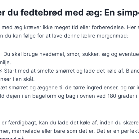
er du fedtebrød med æg: En simpe
 med æg kræver ikke meget tid eller forberedelse. Her 
om du kan følge for at lave denne lækre morgenmad:
r
: Du skal bruge hvedemel, smør, sukker, æg og eventue
nilje.
e
: Start med at smelte smørret og lade det køle af. Blan
nser i en skål.
lsæt smørret og æggene til de tørre ingredienser, og rør i
ld dejen i en bageform og bag i ovnen ved 180 grader i
 er færdigbagt, kan du lade det køle af, inden du skærer 
mør, marmelade eller bare som det er. Det er en perfek