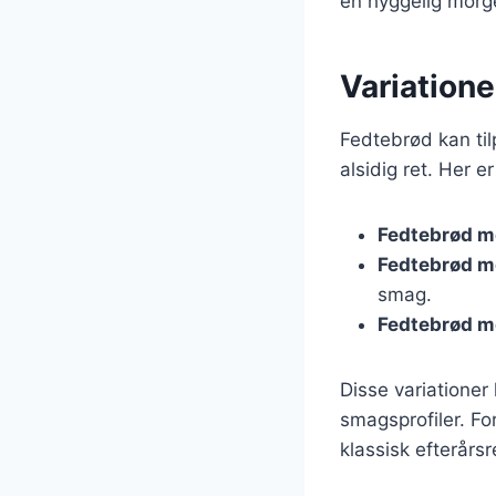
en hyggelig mor
Variatione
Fedtebrød kan til
alsidig ret. Her e
Fedtebrød m
Fedtebrød m
smag.
Fedtebrød m
Disse variatione
smagsprofiler. F
klassisk efterårs