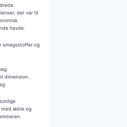
ndrede.
enser, der var til
konomisk
ande havde.
ge smagsstoffer og
mag.
nt dimension.
ag.
rsonlige
d med æble og
sommeren.