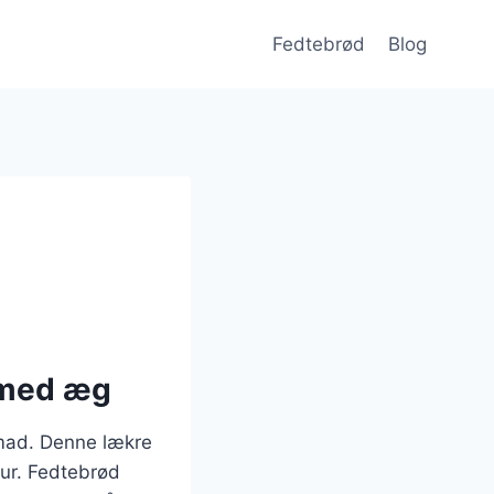
Fedtebrød
Blog
 med æg
nmad. Denne lækre
tur. Fedtebrød