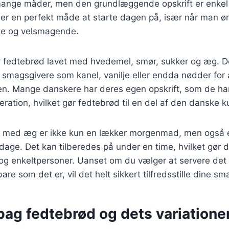
mange måder, men den grundlæggende opskrift er enkel
 er en perfekt måde at starte dagen på, især når man ø
e og velsmagende.
 er fedtebrød lavet med hvedemel, smør, sukker og æg. 
ge smagsgivere som kanel, vanilje eller endda nødder for 
ten. Mange danskere har deres egen opskrift, som de har
eration, hvilket gør fedtebrød til en del af den danske ku
d med æg er ikke kun en lækker morgenmad, men også 
 dage. Det kan tilberedes på under en time, hvilket gør de
r og enkeltpersoner. Uanset om du vælger at servere de
re som det er, vil det helt sikkert tilfredsstille dine sm
bag fedtebrød og dets variatione