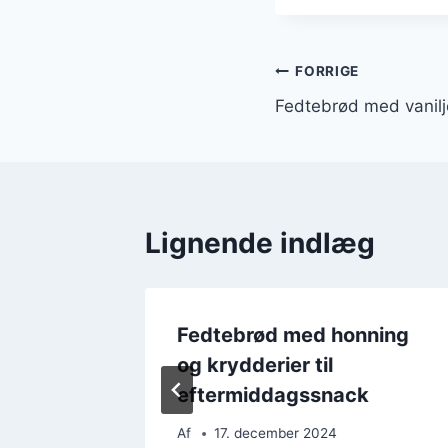
Indlægsnavi
FORRIGE
Fedtebrød med vanilj
Lignende indlæg
 til en
Fedtebrød med honning
og krydderier til
eftermiddagssnack
Af
17. december 2024