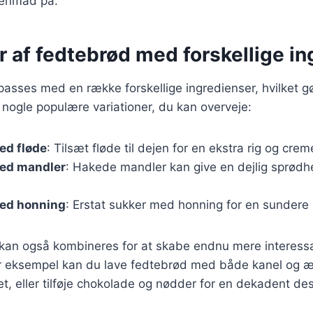
genmad på.
r af fedtebrød med forskellige i
passes med en række forskellige ingredienser, hvilket gør
r nogle populære variationer, du kan overveje:
ed fløde
: Tilsæt fløde til dejen for en ekstra rig og cre
ed mandler
: Hakede mandler kan give en dejlig sprød
ed honning
: Erstat sukker med honning for en sundere
r kan også kombineres for at skabe endnu mere interess
or eksempel kan du lave fedtebrød med både kanel og æ
ret, eller tilføje chokolade og nødder for en dekadent de