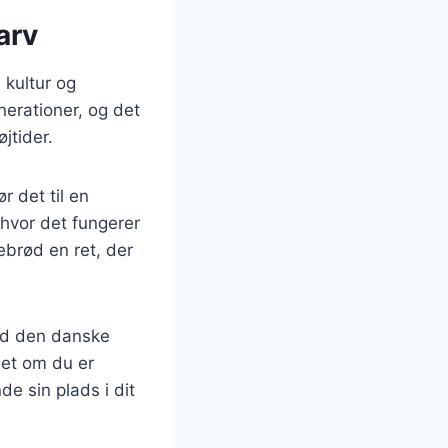
arv
kultur og
nerationer, og det
jtider.
r det til en
, hvor det fungerer
ebrød en ret, der
ed den danske
et om du er
de sin plads i dit