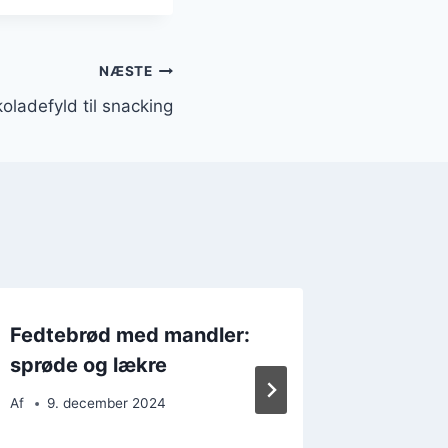
NÆSTE
ladefyld til snacking
Fedtebrød med mandler:
Bedste
sprøde og lækre
kanel 
Af
9. december 2024
Af
7. d