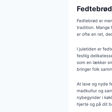
Fedtebrød
Fedtebrød er mer
tradition. Mange 
er ofte en ret, d
I juletiden er fed
festlig delikatess
som en lækker sna
bringer folk sam
At lave og nyde 
madkultur og sam
nybegynder i køkke
hjerte og på dit b