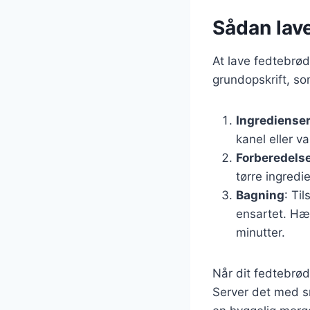
Sådan lav
At lave fedtebrød
grundopskrift, s
Ingrediense
kanel eller va
Forberedels
tørre ingredie
Bagning
: Ti
ensartet. Hæ
minutter.
Når dit fedtebrød
Server det med s