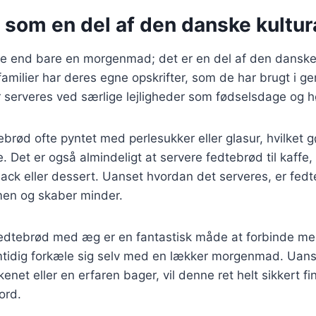
 som en del af den danske kultur
e end bare en morgenmad; det er en del af den danske 
familier har deres egne opskrifter, som de har brugt i ge
er serveres ved særlige lejligheder som fødselsdage og hø
tebrød ofte pyntet med perlesukker eller glasur, hvilket gø
e. Det er også almindeligt at servere fedtebrød til kaffe
ck eller dessert. Uanset hvordan det serveres, er fedt
men og skaber minder.
fedtebrød med æg er en fantastisk måde at forbinde m
tidig forkæle sig selv med en lækker morgenmad. Uans
net eller en erfaren bager, vil denne ret helt sikkert fin
ord.