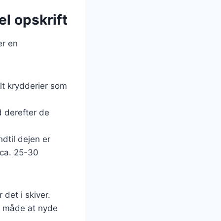
l opskrift
er en
lt krydderier som
d derefter de
ndtil dejen er
 ca. 25-30
det i skiver.
t måde at nyde