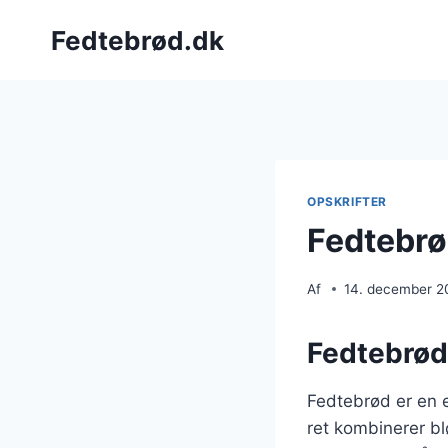
Fortsæt
Fedtebrød.dk
til
indhold
OPSKRIFTER
Fedtebrø
Af
14. december 2
Fedtebrød
Fedtebrød er en 
ret kombinerer bl