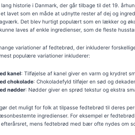
lang historie i Danmark, der går tilbage til det 19. århu
det lavet som en måde at udnytte rester af dej og ingredi
bagværk. Det blev hurtigt populært som en lækker og ø
unne laves af enkle ingredienser, som de fleste husst
mange variationer af fedtebrød, der inkluderer forskelli
 mest populære variationer inkluderer:
ed kanel
: Tilføjelse af kanel giver en varm og krydret s
ed chokolade
: Chokoladefyld tilføjer en sød og dekade
ed nødder
: Nødder giver en sprød tekstur og ekstra sm
gør det muligt for folk at tilpasse fedtebrød til deres pe
æsonbestemte ingredienser. For eksempel er fedtebrø
 efterårsret, mens fedtebrød med bær ofte nydes om 