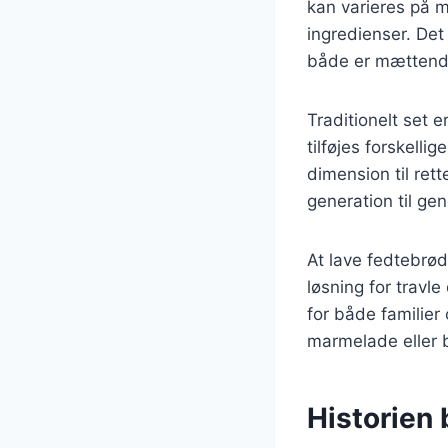
kan varieres på 
ingredienser. Det
både er mættend
Traditionelt set
tilføjes forskelli
dimension til ret
generation til gen
At lave fedtebrø
løsning for travle
for både familie
marmelade eller ba
Historien 