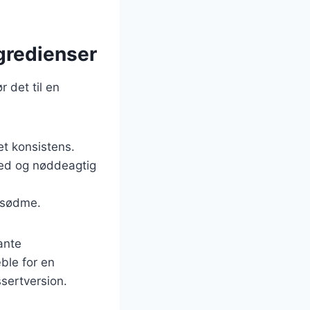
ngredienser
 det til en
met konsistens.
hed og nøddeagtig
 sødme.
ante
ble for en
ssertversion.