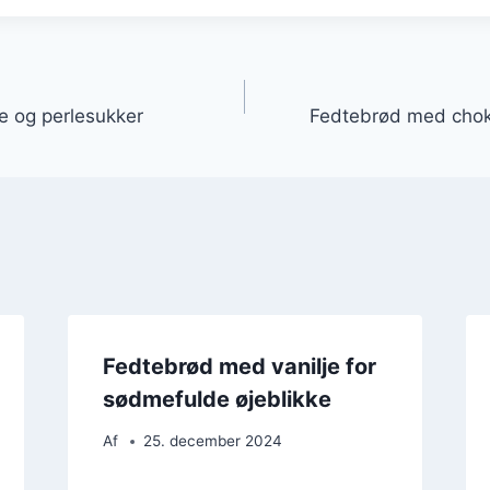
gation
e og perlesukker
Fedtebrød med choko
Fedtebrød med vanilje for
sødmefulde øjeblikke
Af
25. december 2024