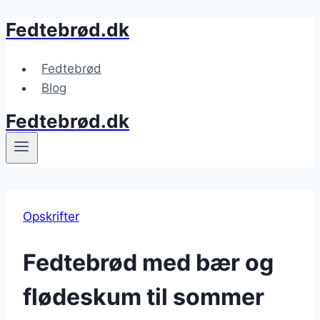
Fedtebrød.dk
Fortsæt
til
indhold
Fedtebrød
Blog
Fedtebrød.dk
Opskrifter
Fedtebrød med bær og
flødeskum til sommer