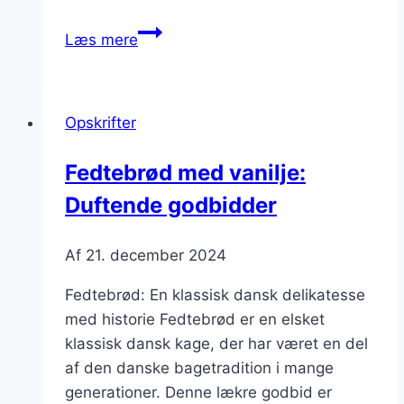
Fedtebrød
Læs mere
med
mandler
og
Opskrifter
vanilje
til
Fedtebrød med vanilje:
festligheder
Duftende godbidder
Af
21. december 2024
Fedtebrød: En klassisk dansk delikatesse
med historie Fedtebrød er en elsket
klassisk dansk kage, der har været en del
af den danske bagetradition i mange
generationer. Denne lækre godbid er