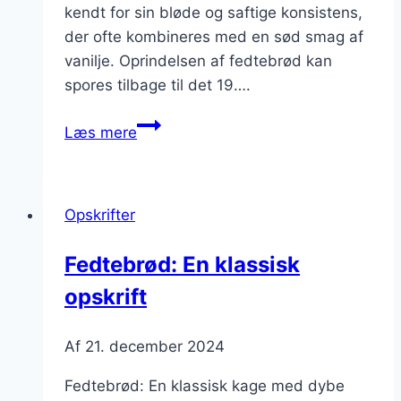
kendt for sin bløde og saftige konsistens,
der ofte kombineres med en sød smag af
vanilje. Oprindelsen af fedtebrød kan
spores tilbage til det 19….
Fedtebrød
Læs mere
med
vanilje:
Duftende
Opskrifter
godbidder
Fedtebrød: En klassisk
opskrift
Af
21. december 2024
Fedtebrød: En klassisk kage med dybe