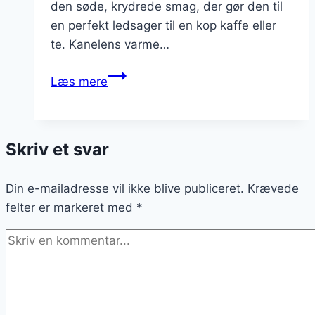
den søde, krydrede smag, der gør den til
en perfekt ledsager til en kop kaffe eller
te. Kanelens varme…
Fedtebrød
Læs mere
med
kanel
som
Skriv et svar
efterårsdelikatesse
Din e-mailadresse vil ikke blive publiceret.
Krævede
felter er markeret med
*