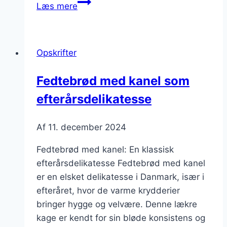
Fedtebrød
Læs mere
med
hvedemel
til
Opskrifter
den
perfekte
Fedtebrød med kanel som
konsistens
efterårsdelikatesse
Af
11. december 2024
Fedtebrød med kanel: En klassisk
efterårsdelikatesse Fedtebrød med kanel
er en elsket delikatesse i Danmark, især i
efteråret, hvor de varme krydderier
bringer hygge og velvære. Denne lækre
kage er kendt for sin bløde konsistens og